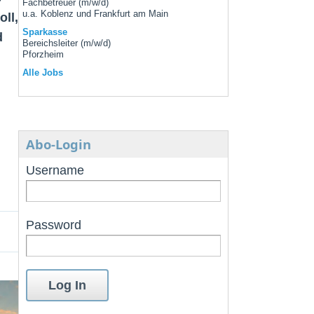
Fachbetreuer (m/w/d)
u.a. Koblenz und Frankfurt am Main
ll,
Sparkasse
d
Bereichsleiter (m/w/d)
Pforzheim
Alle Jobs
Abo-Login
Username
Password