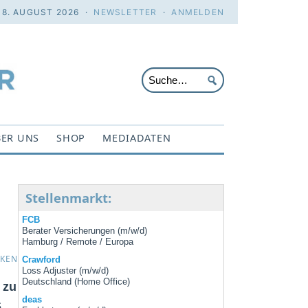
 8. AUGUST 2026 ·
NEWSLETTER
·
ANMELDEN
ER UNS
SHOP
MEDIADATEN
Stellenmarkt:
FCB
Berater Versicherungen (m/w/d)
Hamburg / Remote / Europa
CKEN
Crawford
Loss Adjuster (m/w/d)
Deutschland (Home Office)
 zu
deas
S