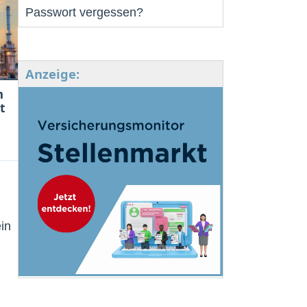
Passwort vergessen?
Anzeige:
m
t
in