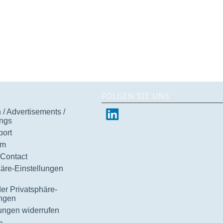
FOLGEN SIE UNS
/ Advertisements /
ngs
ort
um
 Contact
häre-Einstellungen
der Privatsphäre-
ungen
gungen widerrufen