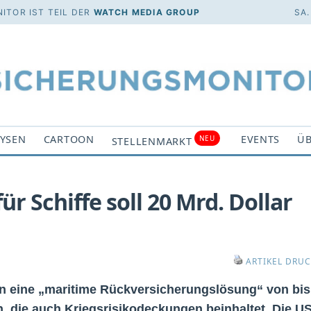
ITOR IST TEIL DER
WATCH MEDIA GROUP
SA.
YSEN
CARTOON
EVENTS
ÜB
NEU
STELLENMARKT
r Schiffe soll 20 Mrd. Dollar
ARTIKEL DRU
ion eine „maritime Rückversicherungslösung“ von bis
en, die auch Kriegsrisikodeckungen beinhaltet. Die U