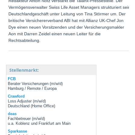
Redakteur Anton Notz verstärkt die Talanx-Pressestelle. Der
Vermögensverwalter Swiss Life Asset Managers strukturiert sein
Deutschlandgeschäft unter Leitung von Tina Störmer um. Der
britische Versichererverband ABI hat mit Allianz UK-Chef Jon
Dye einen neuen Vorsitzenden und der Versicherungsmakler
Aon mit Darren Zeidel einen neuen Leiter für die
Rechtsabteilung.
Stellenmarkt:
FCB
Berater Versicherungen (m/w/d)
Hamburg / Remote / Europa
Crawford
Loss Adjuster (m/w/d)
Deutschland (Home Office)
deas
Fachbetreuer (m/w/d)
u.a. Koblenz und Frankfurt am Main
Sparkasse