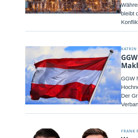
Währen
bleibt 
Konfli
KATRIN
GGW 
Makl
GGW ha
Hochne
Der Gr
Verban
FRANK 