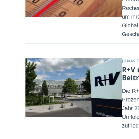
Rechen
um ihr
Global
Geschä
JONAS 
R+V 
Beit
Die R+
Prozen
Jahr 2
Umfeld
zufrie