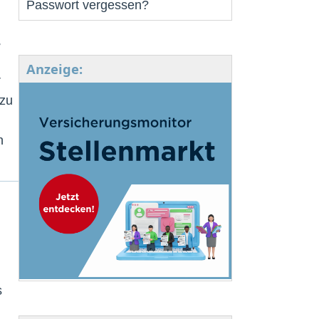
Passwort vergessen?
Anzeige:
r
 zu
n
s