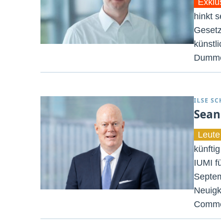
Exklu
hinkt s
Gesetz
künstl
Dummel
ILSE S
Sean
Leute
künfti
IUMI f
Septem
Neuigk
Commer