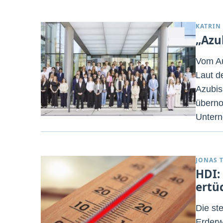
KATRIN
„Azu
Vom Au
Laut d
Azubis
überno
Untern
JONAS 
HDI:
ertü
Die st
Erderw