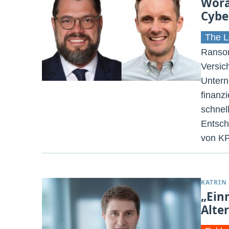
Wora
Cybe
The L
Ransom
Versic
Untern
finanzi
schnel
Entsch
von K
KATRIN
„Ein
Alte