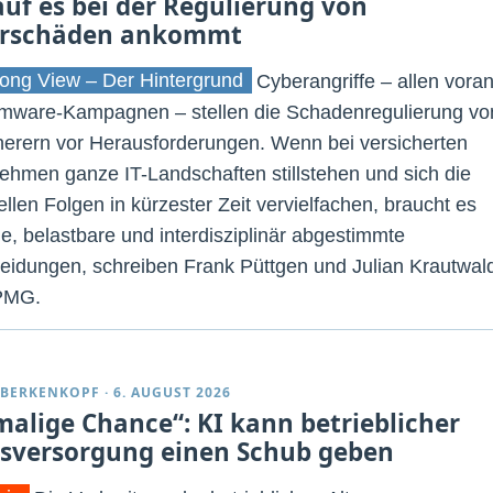
uf es bei der Regulierung von
rschäden ankommt
ong View – Der Hintergrund
Cyberangriffe – allen vora
ware-Kampagnen – stellen die Schadenregulierung vo
herern vor Herausforderungen. Wenn bei versicherten
ehmen ganze IT-Landschaften stillstehen und sich die
ellen Folgen in kürzester Zeit vervielfachen, braucht es
le, belastbare und interdisziplinär abgestimmte
eidungen, schreiben Frank Püttgen und Julian Krautwal
PMG.
 BERKENKOPF
·
6. AUGUST 2026
malige Chance“: KI kann betrieblicher
rsversorgung einen Schub geben