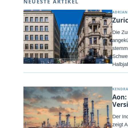
NEUESTE ARTIKEL
ADRIAN
Zuri
Die Zu
angekü
stemme
Schwei
Halbja
KENDRA
Aon:
Vers
Der In
zeigt 