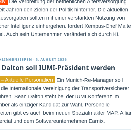
siv
Die Verbreitung der betrieblichen Altersversorgung
eit Jahren den Zielen der Politik hinterher. Die aktuellen
esvorgaben sollten mit einer verstärkten Nutzung von
icher Intelligenz einhergehen, fordert Xempus-Chef Malte
. Auch sein Unternehmen verändert sich durch KI.
CHLINGENSIEPEN
·
5. AUGUST 2026
 Dalton soll IUMI-Präsident werden
 – Aktuelle Personalien
Ein Munich-Re-Manager soll
g die Internationale Vereinigung der Transportversicherer
ühren. Sean Dalton steht bei der IUMI-Konferenz im
ber als einziger Kandidat zur Wahl. Personelle
eiten gibt es auch beim neuen Spezialmakler MAP, Allia
cial und dem Softwareunternehmen Earnix.