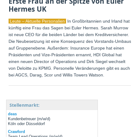
Erste Frau an der Spitze von Euler
Hermes UK
Leute – Aktuelle Personalien
In Großbritannien und Irland hat
künftig eine Frau das Sagen bei Euler Hermes. Sarah Murrow
ist neue CEO für die beiden Länder bei dem Kreditversicherer.
Die Neubesetzung ist eine Konsequenz des Vorstands-Umbaus
auf Gruppenebene. Außerdem: Insurance Europe hat einen
Präsidenten und Vize-Präsidenten ernannt, HDI Global hat
einen neuen Director of Operations und Dirk Siegel wechselt
von Deloitte zu KPMG. Personelle Veränderungen gibt es auch
bei AGCS, Darag, Scor und Willis Towers Watson.
Stellenmarkt:
deas
Kundenbetreuer (m/w/d)
Köln oder Düsseldorf
Crawford
Team Lead Operations (m/w/d)