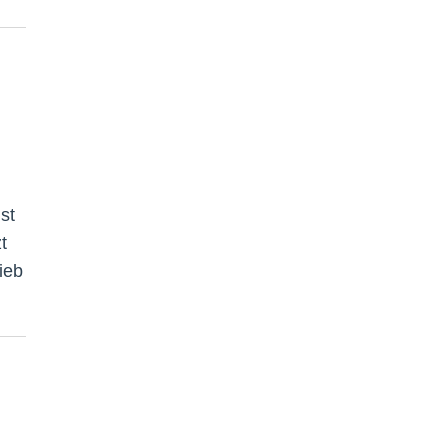
st
t
ieb