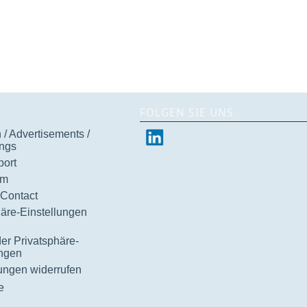
FOLGEN SIE UNS
/ Advertisements /
ngs
ort
um
 Contact
häre-Einstellungen
der Privatsphäre-
ungen
gungen widerrufen
e