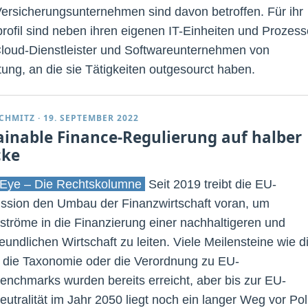
ersicherungsunternehmen sind davon betroffen. Für ihr
profil sind neben ihren eigenen IT-Einheiten und Prozes
loud-Dienstleister und Softwareunternehmen von
ung, an die sie Tätigkeiten outgesourct haben.
SCHMITZ
·
19. SEPTEMBER 2022
ainable Finance-Regulierung auf halber
cke
Eye – Die Rechtskolumne
Seit 2019 treibt die EU-
sion den Umbau der Finanzwirtschaft voran, um
lströme in die Finanzierung einer nachhaltigeren und
eundlichen Wirtschaft zu leiten. Viele Meilensteine wie d
die Taxonomie oder die Verordnung zu EU-
enchmarks wurden bereits erreicht, aber bis zur EU-
utralität im Jahr 2050 liegt noch ein langer Weg vor Poli