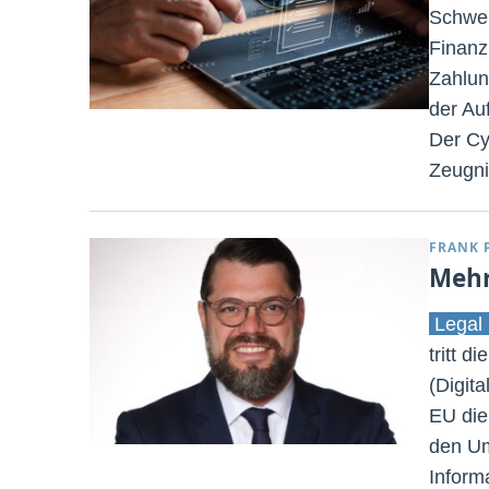
Schwer
Finanz
Zahlun
der Au
Der Cy
Zeugni
FRANK 
Mehr
Legal 
tritt d
(Digita
EU die
den Um
Inform