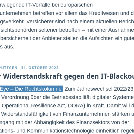
wiegende IT-Vorfälle bei europäischen
unternehmen betreffen vor allem das Kreditwesen und 
gsverkehr. Versicherer sind nach einem aktuellen Berich
fsichtsbehörden seltener betroffen – mit einer Ausnahme
bersicherheit der Anbieter stellen die Aufsichten ein gut
s aus.
PÜTTGEN
·
31. OKTOBER 2022
 Widerstandskraft gegen den IT-Blacko
Eye – Die Rechtskolumne
Zum Jahreswechsel 2022/23
ie Verordnung über die Betriebsstabilität digitaler Systeme
l Operational Resilience Act, DORA) in Kraft. Damit will d
 Widerstandsfähigkeit von Finanzunternehmen stärken 
gang mit der Abhängigkeit des Finanzsektors von der
ations- und Kommunikationstechnologie einheitlich regel