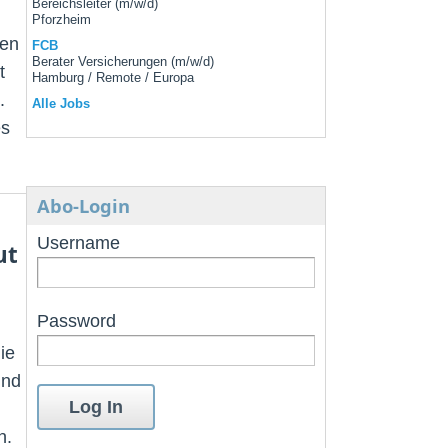
Bereichsleiter (m/w/d)
Pforzheim
den
FCB
Berater Versicherungen (m/w/d)
t
Hamburg / Remote / Europa
.
Alle Jobs
es
Abo-Login
Username
ut
Password
ie
und
n.