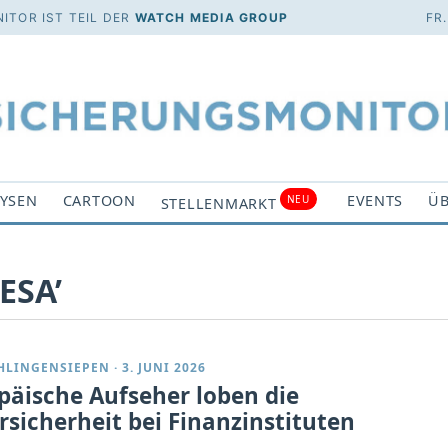
ITOR IST TEIL DER
WATCH MEDIA GROUP
FR
YSEN
CARTOON
EVENTS
ÜB
NEU
STELLENMARKT
ESA’
CHLINGENSIEPEN
·
3. JUNI 2026
päische Aufseher loben die
rsicherheit bei Finanzinstituten