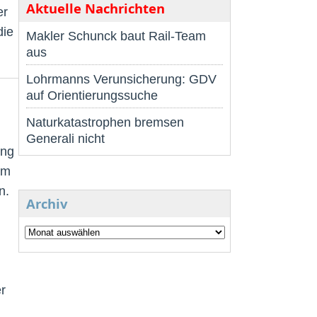
Aktuelle Nachrichten
er
die
Makler Schunck baut Rail-Team
aus
Lohrmanns Verunsicherung: GDV
auf Orientierungssuche
Naturkatastrophen bremsen
Generali nicht
ung
um
n.
Archiv
r