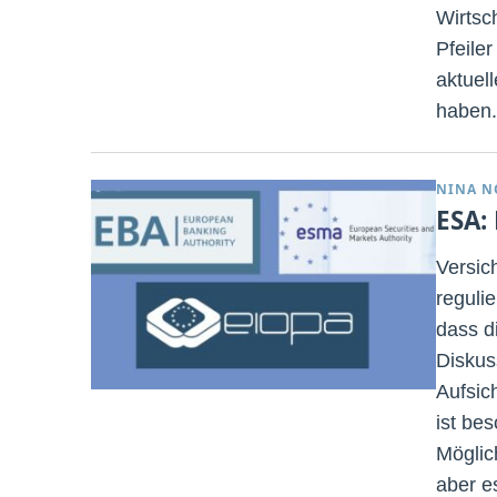
Wirtsc
Pfeile
aktuel
haben.
NINA N
ESA:
Versic
reguli
dass d
Diskus
Aufsic
ist bes
Möglic
aber e