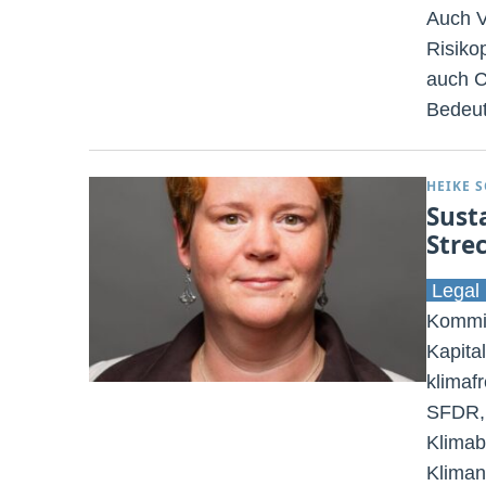
Auch V
Risiko
auch C
Bedeut
HEIKE 
Sust
Stre
Legal 
Kommis
Kapita
klimafr
SFDR, 
Klimab
Klimane