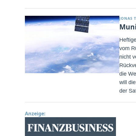
JONAS 
Muni
Heftig
vom Rü
nicht 
Rückve
die We
will di
der Sat
Anzeige: