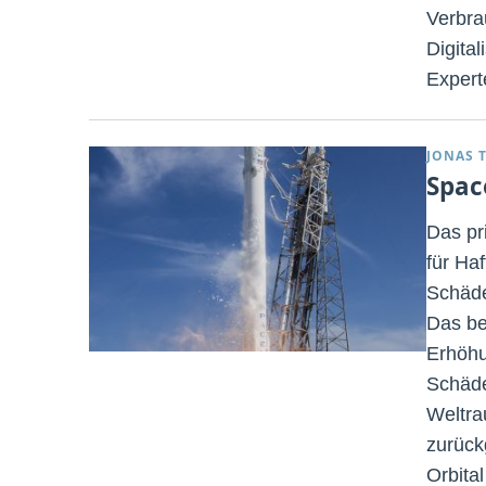
Verbra
Digita
Expert
JONAS 
Spac
Das pr
für Haf
Schäde
Das be
Erhöhu
Schäde
Weltra
zurück
Orbita