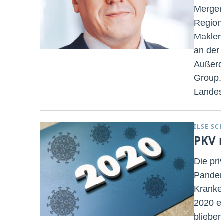
Merger
Region
Makler
an der 
Außerd
Group.
Landes
ILSE S
PKV 
Die pr
Pandem
Kranke
2020 e
blieben