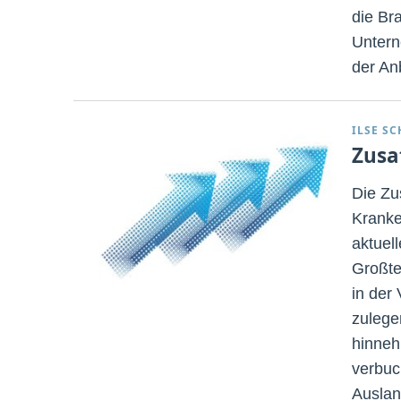
die Br
Untern
der An
ILSE S
Zusa
Die Zu
Kranke
aktuel
Großte
in der
zulege
hinneh
verbuc
Auslan