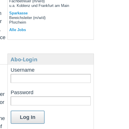
Fachbetreuer (m/w/d)
u.a. Koblenz und Frankfurt am Main
m
Sparkasse
Bereichsleiter (m/w/d)
r
Pforzheim
.
Alle Jobs
ice
Abo-Login
Username
Password
er
or
che
f