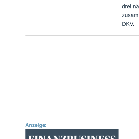
drei n
zusamm
DKV.
Anzeige: