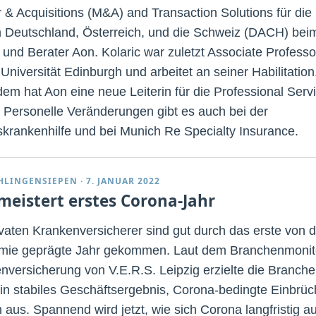
 & Acquisitions (M&A) and Transaction Solutions für die
 Deutschland, Österreich, und die Schweiz (DACH) bei
 und Berater Aon. Kolaric war zuletzt Associate Professo
Universität Edinburgh und arbeitet an seiner Habilitation
em hat Aon eine neue Leiterin für die Professional Serv
 Personelle Veränderungen gibt es auch bei der
krankenhilfe und bei Munich Re Specialty Insurance.
CHLINGENSIEPEN
·
7. JANUAR 2022
meistert erstes Corona-Jahr
ivaten Krankenversicherer sind gut durch das erste von d
ie geprägte Jahr gekommen. Laut dem Branchenmonit
nversicherung von V.E.R.S. Leipzig erzielte die Branche
in stabiles Geschäftsergebnis, Corona-bedingte Einbrü
 aus. Spannend wird jetzt, wie sich Corona langfristig au