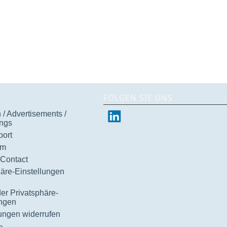
FOLGEN SIE UNS
/ Advertisements /
ngs
ort
um
 Contact
häre-Einstellungen
der Privatsphäre-
ungen
gungen widerrufen