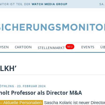
ITOR IST TEIL DER
WATCH MEDIA GROUP
SA.
YSEN
CARTOON
EVENTS
ÜB
NEU
STELLENMARKT
‘LKH’
ÖTHLING
·
23. FEBRUAR 2024
holt Professor als Director M&A
– Aktuelle Personalien
Sascha Kolaric ist neuer Directo