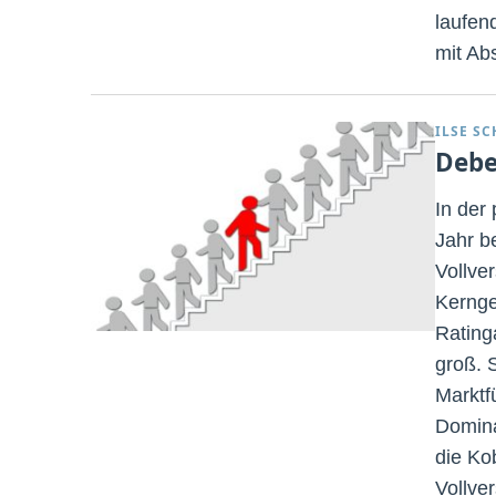
laufen
mit Ab
ILSE S
Debe
In der
Jahr b
Vollver
Kernge
Rating
groß. 
Marktf
Domina
die Ko
Vollve