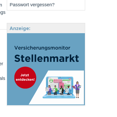
Passwort vergessen?
n
ngs
Anzeige:
er
als