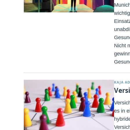
Munich
wichti
Einsat
unabdi
Gesund
Nicht 
gewinn
Gesund
KAJA A
Vers
Versic
es in e
hybrid
Versic