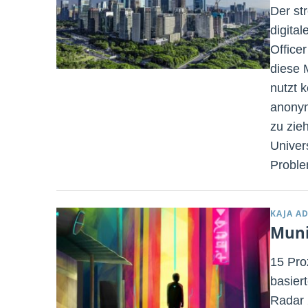
Der st
digita
Office
diese 
nutzt 
anonym
zu zieh
Univer
Proble
KAJA A
Muni
15 Pro
basier
Radar 