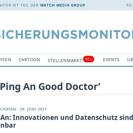
ITOR IST TEIL DER
WATCH MEDIA GROUP
FR
YSEN
CARTOON
EVENTS
ÜB
NEU
STELLENMARKT
‘Ping An Good Doctor’
DCHAYAN
·
29. JUNI 2021
 An: Innovationen und Datenschutz sin
inbar