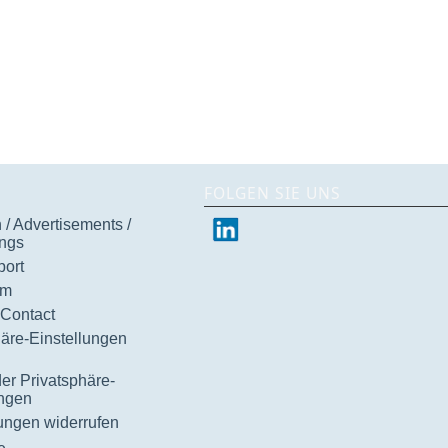
FOLGEN SIE UNS
/ Advertisements /
ngs
ort
um
 Contact
häre-Einstellungen
der Privatsphäre-
ungen
gungen widerrufen