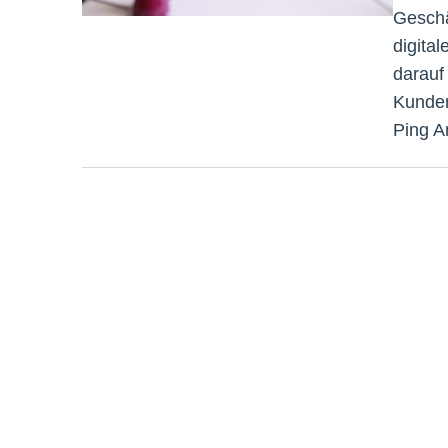
Geschä
digital
darauf
Kunden
Ping A