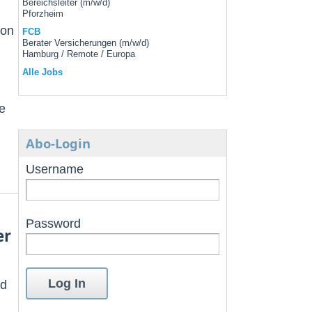
Bereichsleiter (m/w/d)
Pforzheim
ion
FCB
Berater Versicherungen (m/w/d)
Hamburg / Remote / Europa
Alle Jobs
e
Abo-Login
Username
Password
er
nd