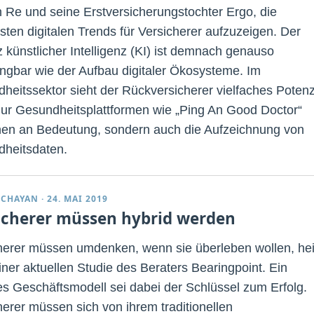
 Re und seine Erstversicherungstochter Ergo, die
gsten digitalen Trends für Versicherer aufzuzeigen. Der
z künstlicher Intelligenz (KI) ist demnach genauso
ngbar wie der Aufbau digitaler Ökosysteme. Im
heitssektor sieht der Rückversicherer vielfaches Potenz
nur Gesundheitsplattformen wie „Ping An Good Doctor“
en an Bedeutung, sondern auch die Aufzeichnung von
heitsdaten.
DCHAYAN
·
24. MAI 2019
icherer müssen hybrid werden
herer müssen umdenken, wenn sie überleben wollen, hei
iner aktuellen Studie des Beraters Bearingpoint. Ein
es Geschäftsmodell sei dabei der Schlüssel zum Erfolg.
herer müssen sich von ihrem traditionellen