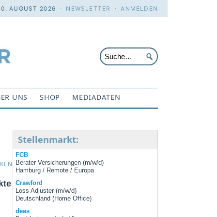
10. AUGUST 2026 ·
NEWSLETTER
·
ANMELDEN
ER UNS
SHOP
MEDIADATEN
Stellenmarkt:
FCB
Berater Versicherungen (m/w/d)
CKEN
Hamburg / Remote / Europa
kte
Crawford
Loss Adjuster (m/w/d)
Deutschland (Home Office)
deas