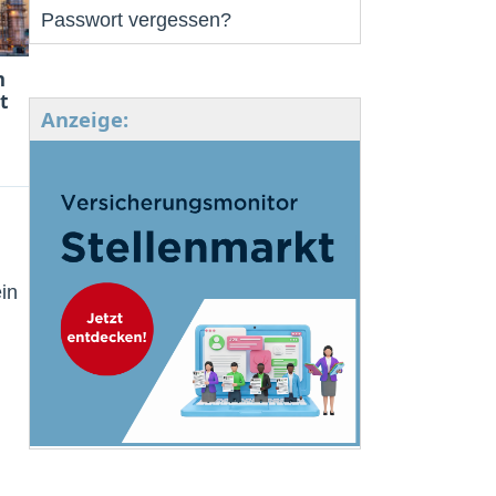
Passwort vergessen?
m
t
Anzeige:
in