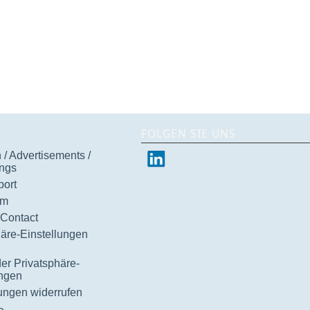
FOLGEN SIE UNS
/ Advertisements /
ngs
ort
um
 Contact
häre-Einstellungen
der Privatsphäre-
ungen
gungen widerrufen