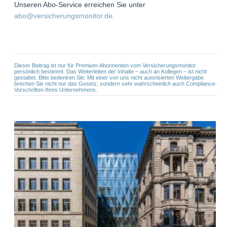
Unseren Abo-Service erreichen Sie unter
abo@versicherungsmonitor.de
.
Dieser Beitrag ist nur für Premium-Abonnenten vom Versicherungsmonitor
persönlich bestimmt. Das Weiterleiten der Inhalte – auch an Kollegen – ist nicht
gestattet. Bitte bedenken Sie: Mit einer von uns nicht autorisierten Weitergabe
brechen Sie nicht nur das Gesetz, sondern sehr wahrscheinlich auch Compliance-
Vorschriften Ihres Unternehmens.