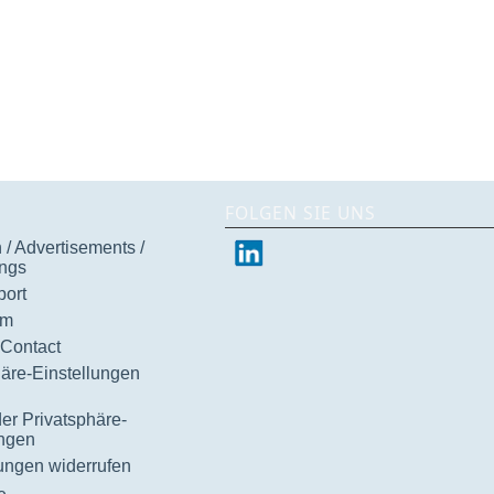
FOLGEN SIE UNS
/ Advertisements /
ngs
ort
um
 Contact
häre-Einstellungen
der Privatsphäre-
ungen
gungen widerrufen