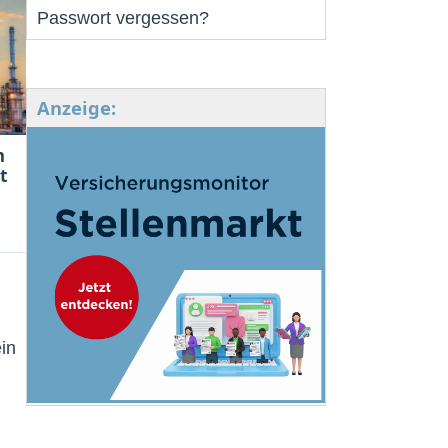
Passwort vergessen?
Anzeige:
m
t
in