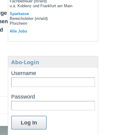
Fachbetreuer (m/w/d)
u.a. Koblenz und Frankfurt am Main
ige
Sparkasse
Bereichsleiter (m/w/d)
men
Pforzheim
rd
Alle Jobs
Abo-Login
Username
Password