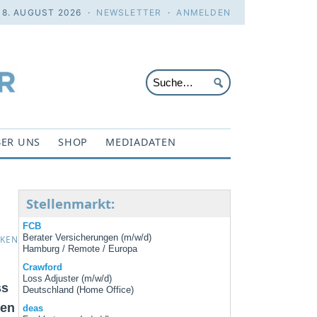
 8. AUGUST 2026 ·
NEWSLETTER
·
ANMELDEN
ER UNS
SHOP
MEDIADATEN
Stellenmarkt:
FCB
Berater Versicherungen (m/w/d)
CKEN
Hamburg / Remote / Europa
Crawford
Loss Adjuster (m/w/d)
ss
Deutschland (Home Office)
nen
deas