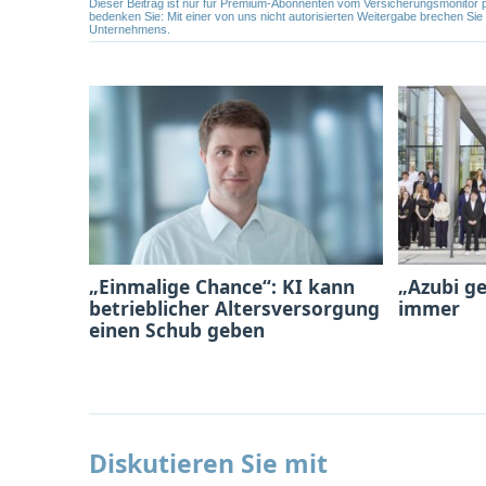
Dieser Beitrag ist nur für Premium-Abonnenten vom Versicherungsmonitor pers
bedenken Sie: Mit einer von uns nicht autorisierten Weitergabe brechen Si
Unternehmens.
„Einmalige Chance“: KI kann
„Azubi ge
betrieblicher Altersversorgung
immer
einen Schub geben
Diskutieren Sie mit