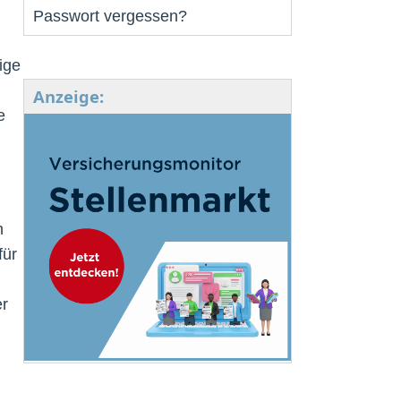
Passwort vergessen?
ige
Anzeige:
e
n
für
er