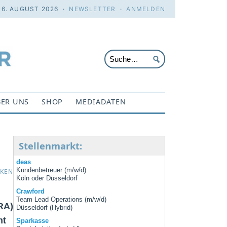
 6. AUGUST 2026 ·
NEWSLETTER
·
ANMELDEN
ER UNS
SHOP
MEDIADATEN
Stellenmarkt:
deas
Kundenbetreuer (m/w/d)
CKEN
Köln oder Düsseldorf
Crawford
Team Lead Operations (m/w/d)
PRA)
Düsseldorf (Hybrid)
nt
Sparkasse