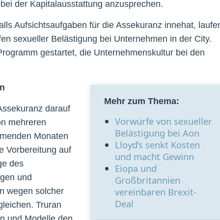
bei der Kapitalausstattung anzusprechen.
alls Aufsichtsaufgaben für die Assekuranz innehat, laufe
n sexueller Belästigung bei Unternehmen in der City.
 Programm gestartet, die Unternehmenskultur bei den
en
Mehr zum Thema:
 Assekuranz darauf
Vorwürfe von sexueller
von mehreren
Belästigung bei Aon
kommenden Monaten
Lloyd’s senkt Kosten
 Vorbereitung auf
und macht Gewinn
ge des
Eiopa und
ngen und
Großbritannien
vereinbaren Brexit-
en wegen solcher
Deal
gleichen. Truran
nen und Modelle den