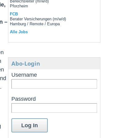
Bereichsleiter (m/w/d)
ie,
Pforzheim
FCB
Berater Versicherungen (m/w/d)
n –
Hamburg / Remote / Europa
Alle Jobs
en
n
Abo-Login
en
Username
und
.
Password
g