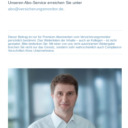
Unseren Abo-Service erreichen Sie unter
abo@versicherungsmonitor.de
.
Dieser Beitrag ist nur für Premium-Abonnenten vom Versicherungsmonitor
persönlich bestimmt. Das Weiterleiten der Inhalte – auch an Kollegen – ist nicht
gestattet. Bitte bedenken Sie: Mit einer von uns nicht autorisierten Weitergabe
brechen Sie nicht nur das Gesetz, sondern sehr wahrscheinlich auch Compliance-
Vorschriften Ihres Unternehmens.