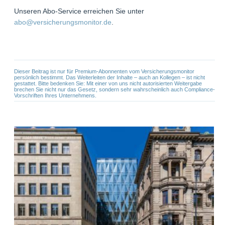
Unseren Abo-Service erreichen Sie unter
abo@versicherungsmonitor.de
.
Dieser Beitrag ist nur für Premium-Abonnenten vom Versicherungsmonitor
persönlich bestimmt. Das Weiterleiten der Inhalte – auch an Kollegen – ist nicht
gestattet. Bitte bedenken Sie: Mit einer von uns nicht autorisierten Weitergabe
brechen Sie nicht nur das Gesetz, sondern sehr wahrscheinlich auch Compliance-
Vorschriften Ihres Unternehmens.