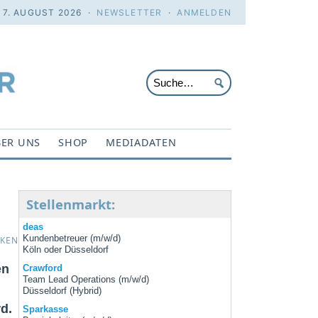
. 7. AUGUST 2026 ·
NEWSLETTER
·
ANMELDEN
ER UNS
SHOP
MEDIADATEN
Stellenmarkt:
deas
Kundenbetreuer (m/w/d)
CKEN
Köln oder Düsseldorf
en
Crawford
Team Lead Operations (m/w/d)
Düsseldorf (Hybrid)
d.
Sparkasse