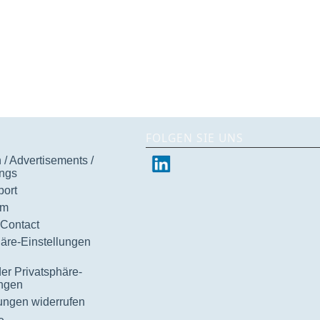
FOLGEN SIE UNS
/ Advertisements /
ngs
ort
um
 Contact
häre-Einstellungen
der Privatsphäre-
ungen
gungen widerrufen