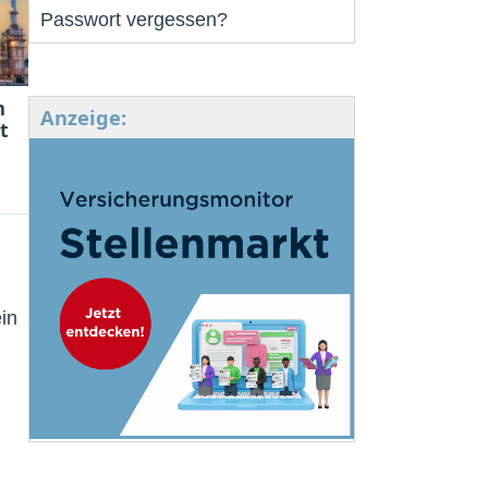
Passwort vergessen?
m
Anzeige:
t
in