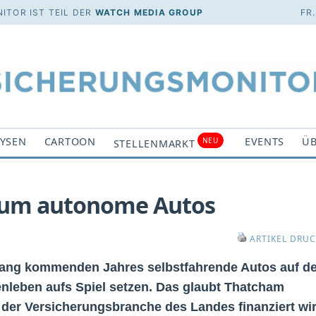
ITOR IST TEIL DER
WATCH MEDIA GROUP
FR
YSEN
CARTOON
EVENTS
ÜB
NEU
STELLENMARKT
h um autonome Autos
ARTIKEL DRU
nfang kommenden Jahres selbstfahrende Autos auf d
leben aufs Spiel setzen. Das glaubt Thatcham
 der Versicherungsbranche des Landes finanziert wir