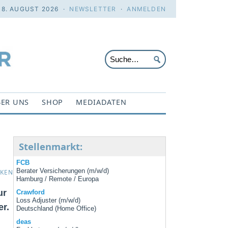
 8. AUGUST 2026 ·
NEWSLETTER
·
ANMELDEN
ER UNS
SHOP
MEDIADATEN
Stellenmarkt:
FCB
Berater Versicherungen (m/w/d)
CKEN
Hamburg / Remote / Europa
ur
Crawford
Loss Adjuster (m/w/d)
er.
Deutschland (Home Office)
deas