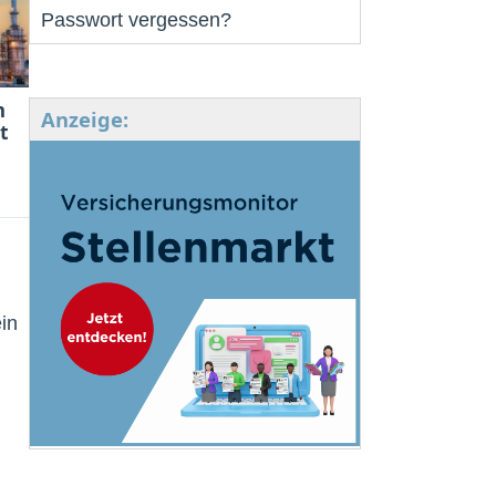
Passwort vergessen?
m
Anzeige:
t
in