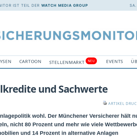
ITOR IST TEIL DER
WATCH MEDIA GROUP
SA.
YSEN
CARTOON
EVENTS
ÜB
NEU
STELLENMARKT
alkredite und Sachwerte
ARTIKEL DRU
lanlagepolitik wohl. Der Münchener Versicherer hält n
teln, nicht 80 Prozent und mehr wie viele Wettbewerb
obilien und 14 Prozent in alternative Anlagen