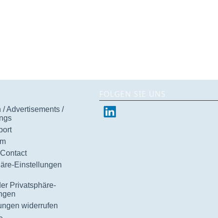
FOLGEN SIE UNS
/ Advertisements /
ngs
ort
um
 Contact
häre-Einstellungen
der Privatsphäre-
ungen
gungen widerrufen