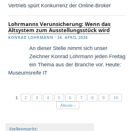
Vertrieb spürt Konkurrenz der Online-Broker
Lohrmanns Verunsicherung: Wenn das
Altsystem zum Ausstellungsstück wird
KONRAD LOHRMANN
·
24. APRIL 2026
An dieser Stelle nimmt sich unser
Zeichner Konrad Lohrmann jeden Freitag
ein Thema aus der Branche vor. Heute:
Museumsreife IT
1
2
3
4
5
6
7
8
9
10
Älteste ›
Stellenmarkt: