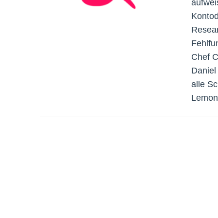
aufweis
Kontod
Resear
Fehlfu
Chef C
Daniel
alle Sc
Lemona