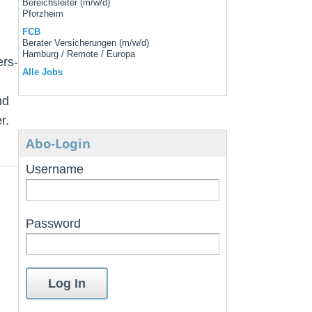
Bereichsleiter (m/w/d)
Pforzheim
FCB
Berater Versicherungen (m/w/d)
Hamburg / Remote / Europa
ers-
Alle Jobs
nd
r.
Abo-Login
Username
Password