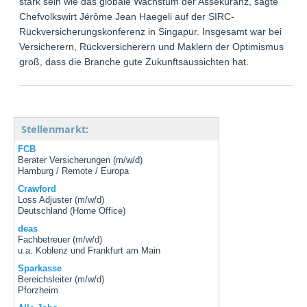
stark sein wie das globale Wachstum der Assekuranz, sagte
Chefvolkswirt Jérôme Jean Haegeli auf der SIRC-
Rückversicherungskonferenz in Singapur. Insgesamt war bei
Versicherern, Rückversicherern und Maklern der Optimismus
groß, dass die Branche gute Zukunftsaussichten hat.
Stellenmarkt:
FCB
Berater Versicherungen (m/w/d)
Hamburg / Remote / Europa
Crawford
Loss Adjuster (m/w/d)
Deutschland (Home Office)
deas
Fachbetreuer (m/w/d)
u.a. Koblenz und Frankfurt am Main
Sparkasse
Bereichsleiter (m/w/d)
Pforzheim