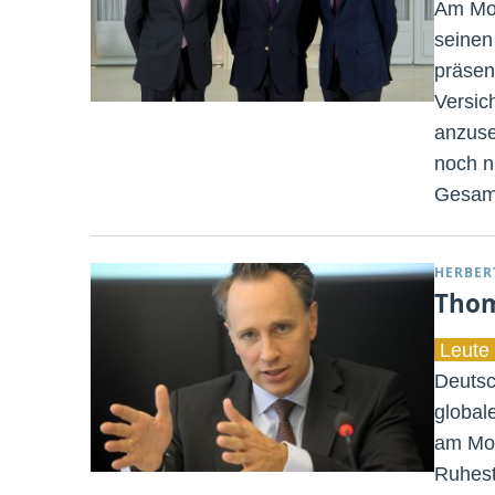
Am Mon
seinen 
präsent
Versic
anzuse
noch n
Gesamt
HERBER
Thom
Leute 
Deutsc
global
am Mon
Ruhest