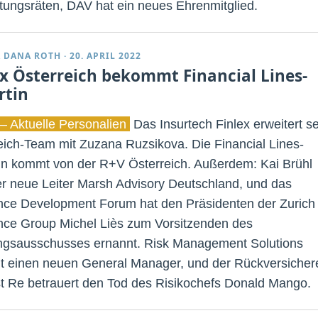
tungsräten, DAV hat ein neues Ehrenmitglied.
 DANA ROTH
·
20. APRIL 2022
ex Österreich bekommt Financial Lines-
rtin
– Aktuelle Personalien
Das Insurtech Finlex erweitert se
eich-Team mit Zuzana Ruzsikova. Die Financial Lines-
in kommt von der R+V Österreich. Außerdem: Kai Brühl
er neue Leiter Marsh Advisory Deutschland, und das
nce Development Forum hat den Präsidenten der Zurich
nce Group Michel Liès zum Vorsitzenden des
gsausschusses ernannt. Risk Management Solutions
t einen neuen General Manager, und der Rückversicher
t Re betrauert den Tod des Risikochefs Donald Mango.