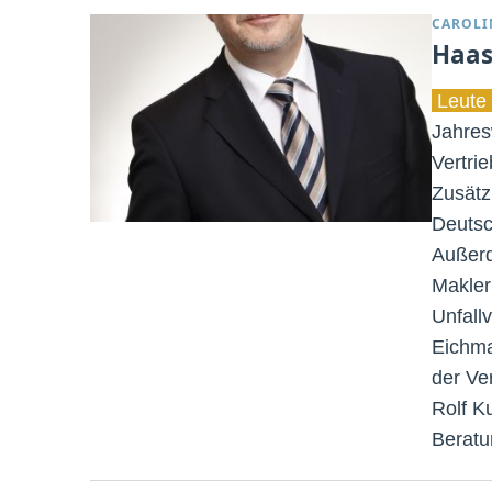
CAROLI
Haas
Leute 
Jahres
Vertri
Zusätz
Deutsc
Außerd
Makler
Unfall
Eichma
der Ve
Rolf Ku
Beratu