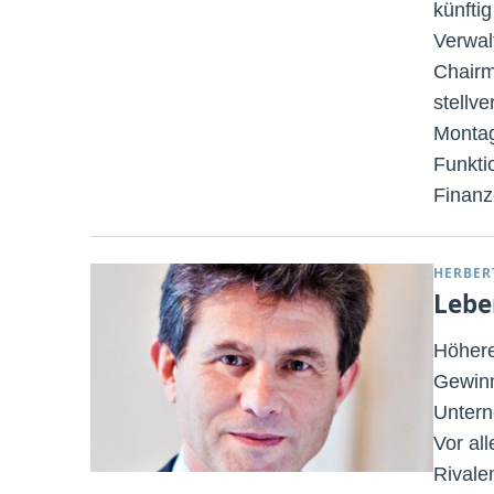
künfti
Verwal
Chairm
stellve
Montag
Funkti
Finanz
HERBER
Lebe
Höhere
Gewinn
Untern
Vor all
Rivale