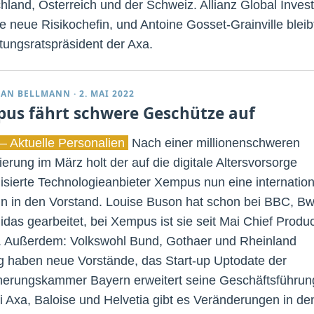
hland, Österreich und der Schweiz. Allianz Global Inves
ne neue Risikochefin, und Antoine Gosset-Grainville bleib
tungsratspräsident der Axa.
IAN BELLMANN
·
2. MAI 2022
us fährt schwere Geschütze auf
– Aktuelle Personalien
Nach einer millionenschweren
erung im März holt der auf die digitale Altersvorsorge
lisierte Technologieanbieter Xempus nun eine internatio
in in den Vorstand. Louise Buson hat schon bei BBC, Bw
idas gearbeitet, bei Xempus ist sie seit Mai Chief Produc
r. Außerdem: Volkswohl Bund, Gothaer und Rheinland
g haben neue Vorstände, das Start-up Uptodate der
herungskammer Bayern erweitert seine Geschäftsführun
i Axa, Baloise und Helvetia gibt es Veränderungen in de