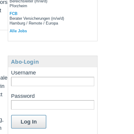
tors
Bereichsleiter (m/w/d)
Pforzheim
t
FCB
Berater Versicherungen (m/w/d)
Hamburg / Remote / Europa
Alle Jobs
Abo-Login
Username
nale
in
t
Password
g,
n