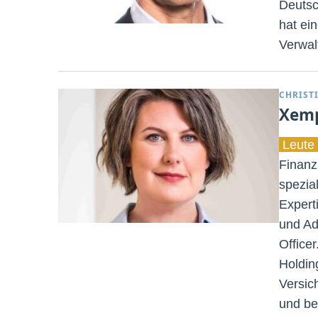
Deutsc
hat ei
Verwal
CHRIST
Xemp
Leute 
Finanzi
spezia
Expert
und Ad
Office
Holdin
Versic
und be