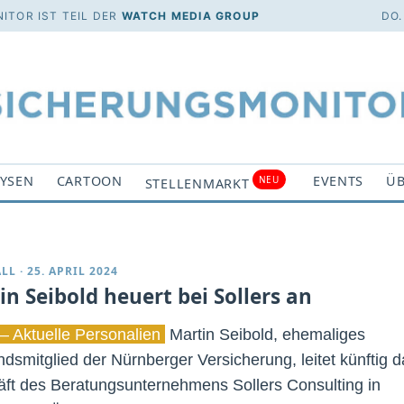
ITOR IST TEIL DER
WATCH MEDIA GROUP
DO.
YSEN
CARTOON
EVENTS
ÜB
NEU
STELLENMARKT
ALL
·
25. APRIL 2024
in Seibold heuert bei Sollers an
– Aktuelle Personalien
Martin Seibold, ehemaliges
ndsmitglied der Nürnberger Versicherung, leitet künftig d
ft des Beratungsunternehmens Sollers Consulting in