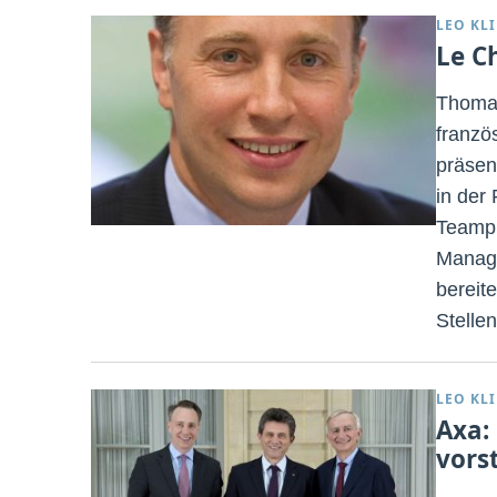
LEO KL
Le C
Thomas
franzö
präsen
in der 
Teampl
Manage
bereite
Stelle
LEO KL
Axa: 
vors