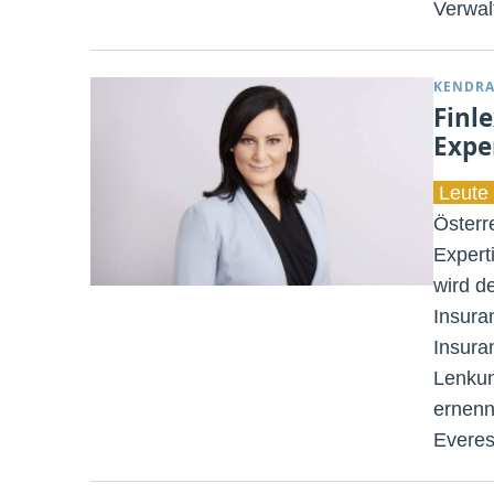
Verwal
KENDRA
Finl
Expe
Leute 
Österr
Expert
wird d
Insura
Insura
Lenkun
ernenn
Everes