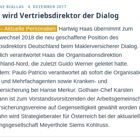
NE BIALLAS
·
4. DEZEMBER 2017
 wird Vertriebsdirektor der Dialog
– Aktuelle Personalien
Hartwig Haas übernimmt zum
wechsel 2018 die neu geschaffene Position des
ebsdirektors Deutschland beim Maklerversicherer Dialog.
lich verantwortet Haas die Organisationsdirektion
hland-Nord, die zuletzt Guido Werner geleitet hatte.
em: Paulo Patricio verantwortet ab sofort die Organisat
 und Mehrfachagenten sowie Kranken- und
versicherung bei Hanse Merkur. Gothaer-Chef Karsten
nn ist zum Vorstandsvorsitzenden der Arbeitsgemeinsch
rsicherungsvereine auf Gegenseitigkeit gewählt worden
hn wird Strategieberater für Österreich bei der aktuariel
ngsgesellschaft Meyerthole Siems Kohlruss.