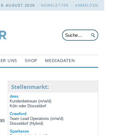
 6. AUGUST 2026 ·
NEWSLETTER
·
ANMELDEN
ER UNS
SHOP
MEDIADATEN
Stellenmarkt:
deas
Kundenbetreuer (m/w/d)
Köln oder Düsseldorf
Crawford
Team Lead Operations (m/w/d)
as
Düsseldorf (Hybrid)
Sparkasse