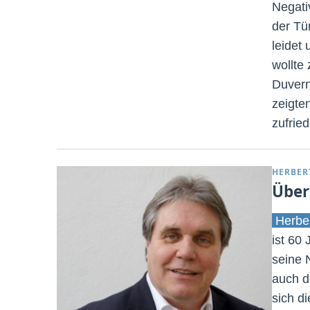
Negati
der Tü
leidet
wollte
Duvern
zeigte
zufrie
HERBER
Über
Herbe
ist 60 
seine 
auch d
sich d