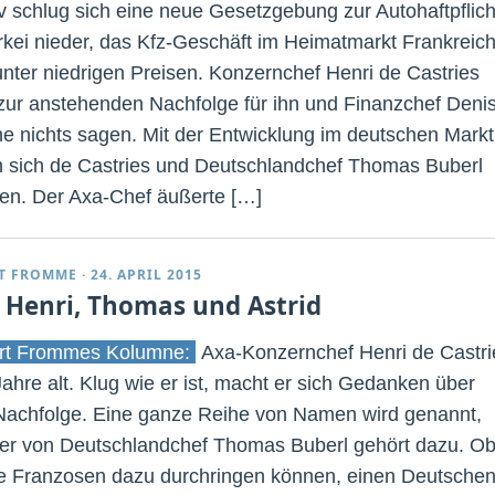
v schlug sich eine neue Gesetzgebung zur Autohaftpflich
rkei nieder, das Kfz-Geschäft im Heimatmarkt Frankreic
 unter niedrigen Preisen. Konzernchef Henri de Castries
 zur anstehenden Nachfolge für ihn und Finanzchef Deni
e nichts sagen. Mit der Entwicklung im deutschen Markt
n sich de Castries und Deutschlandchef Thomas Buberl
den. Der Axa-Chef äußerte […]
T FROMME
·
24. APRIL 2015
 Henri, Thomas und Astrid
rt Frommes Kolumne:
Axa-Konzernchef Henri de Castri
Jahre alt. Klug wie er ist, macht er sich Gedanken über
Nachfolge. Eine ganze Reihe von Namen wird genannt,
er von Deutschlandchef Thomas Buberl gehört dazu. O
ie Franzosen dazu durchringen können, einen Deutsche