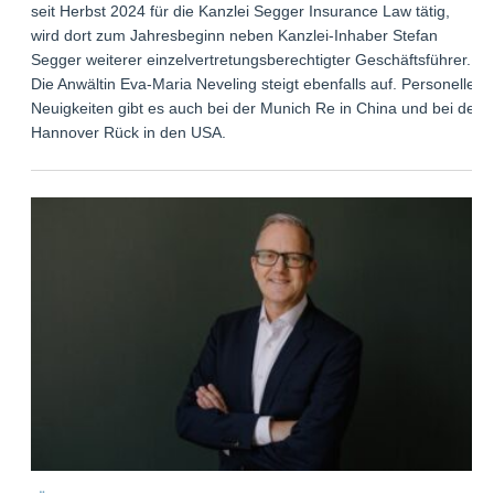
seit Herbst 2024 für die Kanzlei Segger Insurance Law tätig,
wird dort zum Jahresbeginn neben Kanzlei-Inhaber Stefan
Segger weiterer einzelvertretungsberechtigter Geschäftsführer.
Die Anwältin Eva-Maria Neveling steigt ebenfalls auf. Personelle
Neuigkeiten gibt es auch bei der Munich Re in China und bei der
Hannover Rück in den USA.