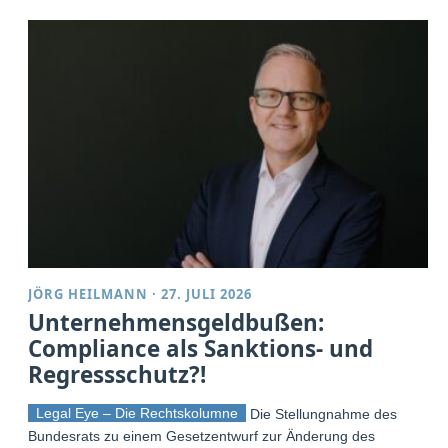
JÖRG HEILMANN
·
27. JULI 2026
Unternehmensgeldbußen:
Compliance als Sanktions- und
Regressschutz?!
Legal Eye – Die Rechtskolumne
Die Stellungnahme des
Bundesrats zu einem Gesetzentwurf zur Änderung des