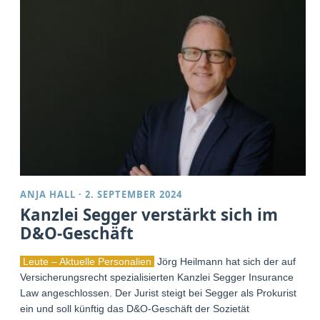
ANJA HALL
·
2. SEPTEMBER 2024
Kanzlei Segger verstärkt sich im
D&O-Geschäft
Leute – Aktuelle Personalien
Jörg Heilmann hat sich der auf
Versicherungsrecht spezialisierten Kanzlei Segger Insurance
Law angeschlossen. Der Jurist steigt bei Segger als Prokurist
ein und soll künftig das D&O-Geschäft der Sozietät