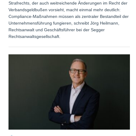
Strafrechts, der auch weitreichende Änderungen im Recht der
Verbandsgeldbußen vorsieht, macht einmal mehr deutlich:
Compliance-Maßnahmen müssen als zentraler Bestandteil der
Unternehmensführung fungieren, schreibt Jörg Heilmann,
Rechtsanwalt und Geschäftsführer bei der Segger
Rechtsanwaltsgesellschaft.