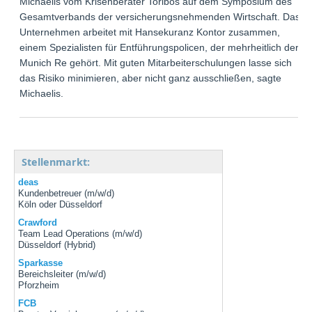
Michaelis vom Krisenberater Toribos auf dem Symposium des
Gesamtverbands der versicherungsnehmenden Wirtschaft. Das
Unternehmen arbeitet mit Hansekuranz Kontor zusammen,
einem Spezialisten für Entführungspolicen, der mehrheitlich der
Munich Re gehört. Mit guten Mitarbeiterschulungen lasse sich
das Risiko minimieren, aber nicht ganz ausschließen, sagte
Michaelis.
Stellenmarkt:
deas
Kundenbetreuer (m/w/d)
Köln oder Düsseldorf
Crawford
Team Lead Operations (m/w/d)
Düsseldorf (Hybrid)
Sparkasse
Bereichsleiter (m/w/d)
Pforzheim
FCB