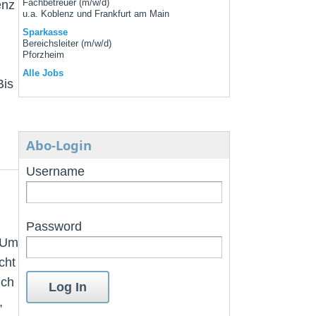
enz
Fachbetreuer (m/w/d)
u.a. Koblenz und Frankfurt am Main
Sparkasse
Bereichsleiter (m/w/d)
Pforzheim
Alle Jobs
Bis
n
Abo-Login
Username
Password
. Um
cht
uch
,