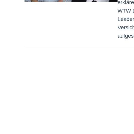
erklär
WTW De
Leader
Versic
aufgest