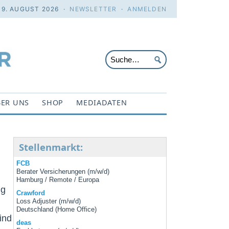
 9. AUGUST 2026 ·
NEWSLETTER
·
ANMELDEN
ER UNS
SHOP
MEDIADATEN
Stellenmarkt:
FCB
Berater Versicherungen (m/w/d)
Hamburg / Remote / Europa
ng
Crawford
Loss Adjuster (m/w/d)
Deutschland (Home Office)
ind
deas