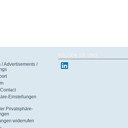
FOLGEN SIE UNS
/ Advertisements /
ngs
ort
um
 Contact
häre-Einstellungen
der Privatsphäre-
ungen
gungen widerrufen