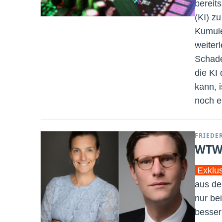
bereit
(KI) z
Kumule
weiter
Schade
die KI
kann, 
noch e
FRIEDE
WTW:
Exklu
aus de
nur be
besser