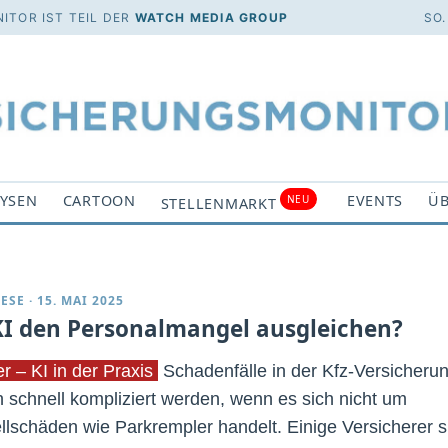
ITOR IST TEIL DER
WATCH MEDIA GROUP
SO.
YSEN
CARTOON
EVENTS
ÜB
NEU
STELLENMARKT
ESE
·
15. MAI 2025
KI den Personalmangel ausgleichen?
r – KI in der Praxis
Schadenfälle in der Kfz-Versicheru
 schnell kompliziert werden, wenn es sich nicht um
llschäden wie Parkrempler handelt. Einige Versicherer s