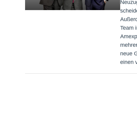
Neuzug
scheid
Außerd
Team i
Amexpo
mehrer
neue G
einen 