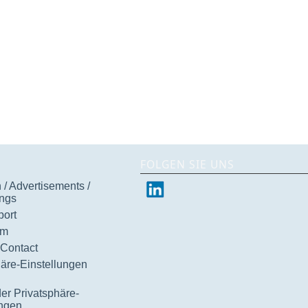
FOLGEN SIE UNS
/ Advertisements /
ngs
ort
um
 Contact
häre-Einstellungen
der Privatsphäre-
ungen