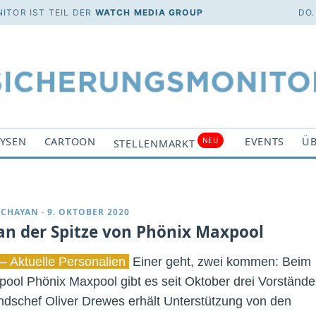
ITOR IST TEIL DER
WATCH MEDIA GROUP
DO.
YSEN
CARTOON
EVENTS
ÜB
NEU
STELLENMARKT
DCHAYAN
·
9. OKTOBER 2020
 an der Spitze von Phönix Maxpool
– Aktuelle Personalien
Einer geht, zwei kommen: Beim
pool Phönix Maxpool gibt es seit Oktober drei Vorstände
ndschef Oliver Drewes erhält Unterstützung von den