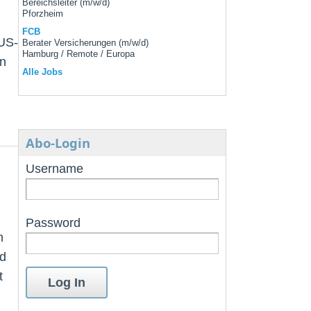
Bereichsleiter (m/w/d)
Pforzheim
FCB
 US-
Berater Versicherungen (m/w/d)
Hamburg / Remote / Europa
en
Alle Jobs
Abo-Login
Username
Password
n
nd
t