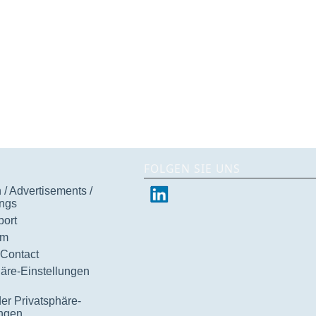
FOLGEN SIE UNS
/ Advertisements /
ngs
ort
um
 Contact
häre-Einstellungen
der Privatsphäre-
ungen