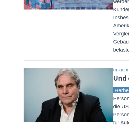
werden
Kunden
Insbes
Amerik
Verglei
Gebäud
belaste
HERBER
Und 
Herbe
Person
die US
Person
für Au