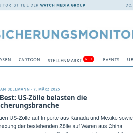
ITOR IST TEIL DER
WATCH MEDIA GROUP
DO.
YSEN
CARTOON
EVENTS
ÜB
NEU
STELLENMARKT
IAN BELLMANN
·
7. MÄRZ 2025
Best: US-Zölle belasten die
icherungsbranche
uen US-Zölle auf Importe aus Kanada und Mexiko sowie
hebung der bestehenden Zölle auf Waren aus China