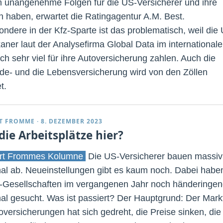
 unangenehme Folgen für die US-Versicherer und ihre
 haben, erwartet die Ratingagentur A.M. Best.
ondere in der Kfz-Sparte ist das problematisch, weil die
aner laut der Analysefirma Global Data im international
ch sehr viel für ihre Autoversicherung zahlen. Auch die
e- und die Lebensversicherung wird von den Zöllen
t.
T FROMME
·
8. DEZEMBER 2023
die Arbeitsplätze hier?
rt Frommes Kolumne
Die US-Versicherer bauen massiv
al ab. Neueinstellungen gibt es kaum noch. Dabei habe
-Gesellschaften im vergangenen Jahr noch händeringe
al gesucht. Was ist passiert? Der Hauptgrund: Der Mark
toversicherungen hat sich gedreht, die Preise sinken, die