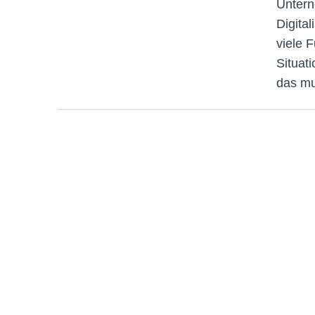
Untern
Digita
viele F
Situat
das mu