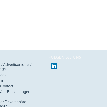
FOLGEN SIE UNS
/ Advertisements /
ngs
ort
um
 Contact
häre-Einstellungen
der Privatsphäre-
ungen