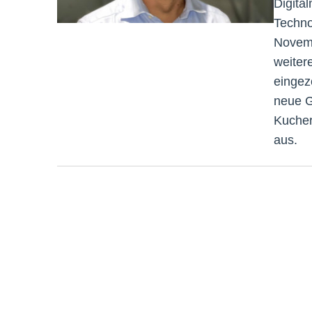
Digita
Techno
Novembe
weiter
eingez
neue G
Kucher
aus.