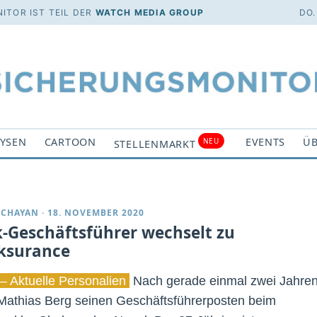
ITOR IST TEIL DER
WATCH MEDIA GROUP
DO.
YSEN
CARTOON
EVENTS
ÜB
NEU
STELLENMARKT
DCHAYAN
·
18. NOVEMBER 2020
k-Geschäftsführer wechselt zu
ksurance
– Aktuelle Personalien
Nach gerade einmal zwei Jahre
Mathias Berg seinen Geschäftsführerposten beim