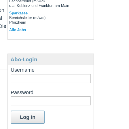
Fachbetreuer (m/w/d)
u.a. Koblenz und Frankfurt am Main
on
Sparkasse
l
Bereichsleiter (m/w/d)
Pforzheim
Die
Alle Jobs
Abo-Login
Username
Password