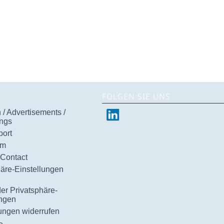
FOLGEN SIE UNS
/ Advertisements /
ngs
ort
um
 Contact
häre-Einstellungen
der Privatsphäre-
ungen
gungen widerrufen