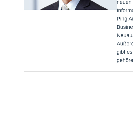
neuen 
Informa
Ping A
Busine
Neuaus
Außerd
gibt e
gehöre