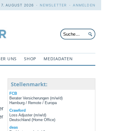
. 7. AUGUST 2026 ·
NEWSLETTER
·
ANMELDEN
ER UNS
SHOP
MEDIADATEN
Stellenmarkt:
FCB
Berater Versicherungen (m/w/d)
Hamburg / Remote / Europa
er
Crawford
Loss Adjuster (m/w/d)
er
Deutschland (Home Office)
deas