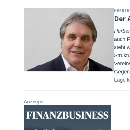
HERBER
Der 
Herbe
auch F
steht 
Strukt
Verein
Gegens
Lage 
Anzeige: