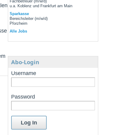
Fachbetreuer (m/w/d)
alen
u.a. Koblenz und Frankfurt am Main
Sparkasse
Bereichsleiter (m/w/d)
Pforzheim
sse
Alle Jobs
dem
Abo-Login
Username
Password