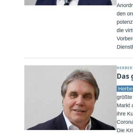
Anord
den or
potenzi
die vir
Vorber
Dienst
HERBER
Das 
Herbe
größte
Markt 
ihre K
Corona
Die Kr