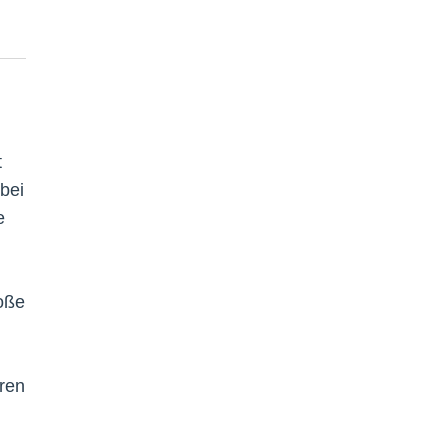
t
bei
e
roße
eren