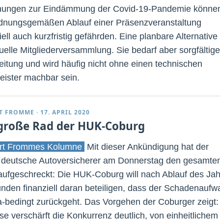
nungen zur Eindämmung der Covid-19-Pandemie könne
dnungsgemäßen Ablauf einer Präsenzveranstaltung
ell auch kurzfristig gefährden. Eine planbare Alternative 
tuelle Mitgliederversammlung. Sie bedarf aber sorgfältige
eitung und wird häufig nicht ohne einen technischen
leister machbar sein.
T FROMME
·
17. APRIL 2020
große Rad der HUK-Coburg
rt Frommes Kolumne
Mit dieser Ankündigung hat der
 deutsche Autoversicherer am Donnerstag den gesamte
aufgeschreckt: Die HUK-Coburg will nach Ablauf des Ja
unden finanziell daran beteiligen, dass der Schadenauf
-bedingt zurückgeht. Das Vorgehen der Coburger zeigt:
ise verschärft die Konkurrenz deutlich, von einheitlichem