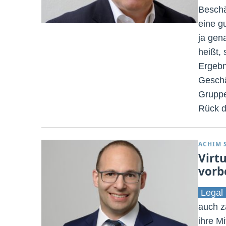
Beschä
eine g
ja gen
heißt,
Ergebn
Geschä
Gruppe
Rück di
ACHIM 
Virt
vorb
Legal 
auch z
ihre M