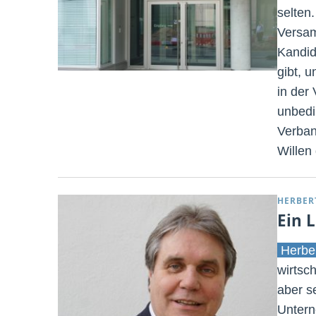
selten
Versam
Kandid
gibt, 
in der
unbedi
Verban
Willen 
HERBER
Ein L
Herbe
wirtsc
aber se
Untern