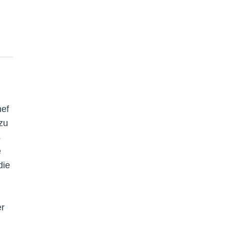
ef
zu
s
e
die
er