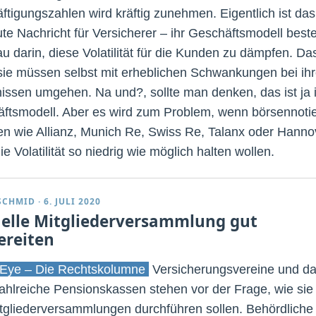
ftigungszahlen wird kräftig zunehmen. Eigentlich ist das
ute Nachricht für Versicherer – ihr Geschäftsmodell best
au darin, diese Volatilität für die Kunden zu dämpfen. Da
 sie müssen selbst mit erheblichen Schwankungen bei ih
issen umgehen. Na und?, sollte man denken, das ist ja 
ftsmodell. Aber es wird zum Problem, wenn börsennotie
n wie Allianz, Munich Re, Swiss Re, Talanx oder Hanno
e Volatilität so niedrig wie möglich halten wollen.
SCHMID
·
6. JULI 2020
uelle Mitgliederversammlung gut
ereiten
Eye – Die Rechtskolumne
Versicherungsvereine und da
ahlreiche Pensionskassen stehen vor der Frage, wie sie
itgliederversammlungen durchführen sollen. Behördliche