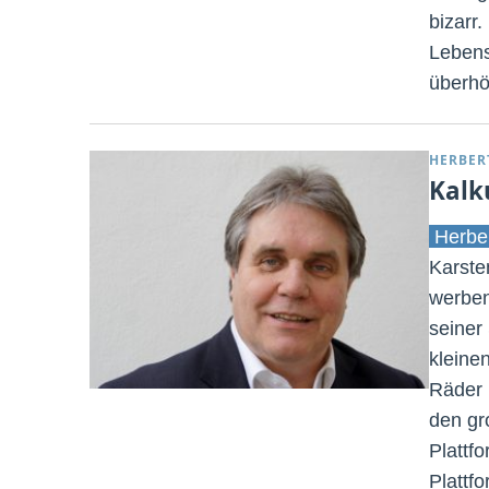
bizarr
Lebens
überhö
HERBER
Kalku
Herbe
Karste
werben
seiner
kleine
Räder 
den gr
Plattf
Plattf