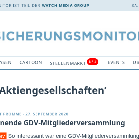
ITOR IST TEIL DER
WATCH MEDIA GROUP
SA.
YSEN
CARTOON
EVENTS
ÜB
NEU
STELLENMARKT
‘Aktiengesellschaften’
T FROMME
·
27. SEPTEMBER 2020
nende GDV-Mitgliederversammlung
siv
So interessant war eine GDV-Mitgliederversammlun