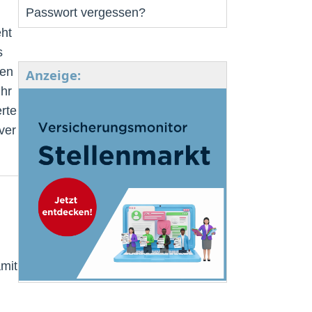
Passwort vergessen?
eht
s
ren
Anzeige:
ihr
rte
ver
mit