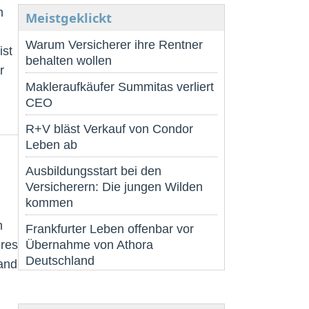
n
Meistgeklickt
Warum Versicherer ihre Rentner
ist
behalten wollen
r
Makleraufkäufer Summitas verliert
CEO
R+V bläst Verkauf von Condor
Leben ab
Ausbildungsstart bei den
Versicherern: Die jungen Wilden
kommen
n
Frankfurter Leben offenbar vor
hres
Übernahme von Athora
Deutschland
wand