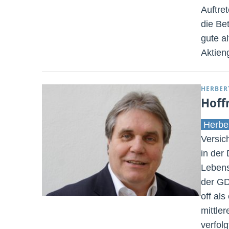
Auftre
die Be
gute a
Aktien
HERBER
Hoff
Herbe
Versic
in der
Lebens
der GD
off al
mittle
verfol