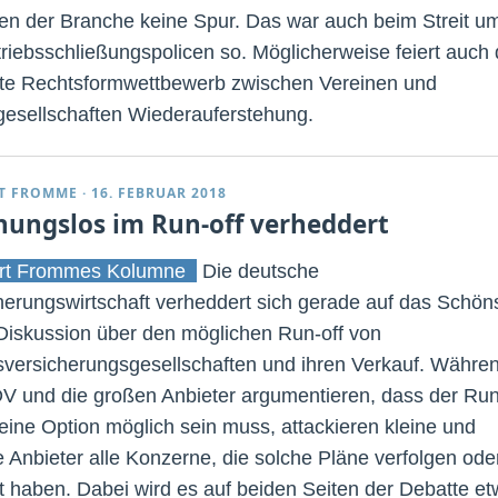
ten der Branche keine Spur. Das war auch beim Streit u
triebsschließungspolicen so. Möglicherweise feiert auch 
lte Rechtsformwettbewerb zwischen Vereinen und
gesellschaften Wiederauferstehung.
T FROMME
·
16. FEBRUAR 2018
nungslos im Run-off verheddert
rt Frommes Kolumne
Die deutsche
herungswirtschaft verheddert sich gerade auf das Schön
 Diskussion über den möglichen Run-off von
versicherungsgesellschaften und ihren Verkauf. Währe
V und die großen Anbieter argumentieren, dass der Run
s eine Option möglich sein muss, attackieren kleine und
re Anbieter alle Konzerne, die solche Pläne verfolgen ode
gt haben. Dabei wird es auf beiden Seiten der Debatte e