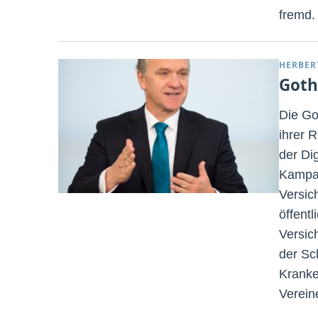
fremd.
HERBER
Goth
Die Go
ihrer 
der Di
Kampag
Versic
öffentl
Versic
der Sc
Kranke
Verein