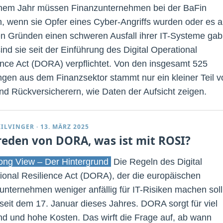
inem Jahr müssen Finanzunternehmen bei der BaFin
, wenn sie Opfer eines Cyber-Angriffs wurden oder es 
n Gründen einen schweren Ausfall ihrer IT-Systeme gab
ind sie seit der Einführung des Digital Operational
ence Act (DORA) verpflichtet. Von den insgesamt 525
gen aus dem Finanzsektor stammt nur ein kleiner Teil v
und Rückversicherern, wie Daten der Aufsicht zeigen.
KILVINGER
·
13. MÄRZ 2025
 reden von DORA, was ist mit ROSI?
ng View – Der Hintergrund
Die Regeln des Digital
ional Resilience Act (DORA), der die europäischen
unternehmen weniger anfällig für IT-Risiken machen soll
 seit dem 17. Januar dieses Jahres. DORA sorgt für viel
d und hohe Kosten. Das wirft die Frage auf, ab wann