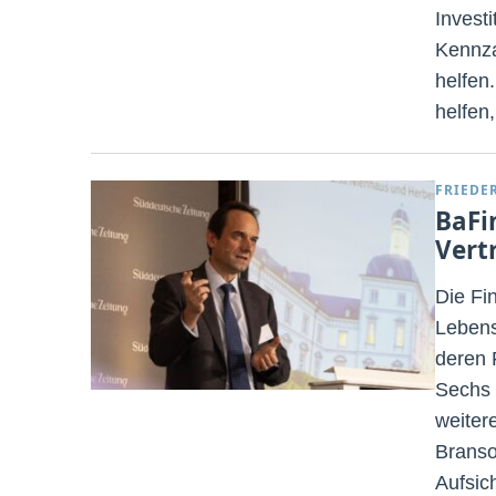
Invest
Kennza
helfen
helfen
FRIEDE
BaFi
Vert
Die Fi
Lebens
deren 
Sechs 
weiter
Branso
Aufsic