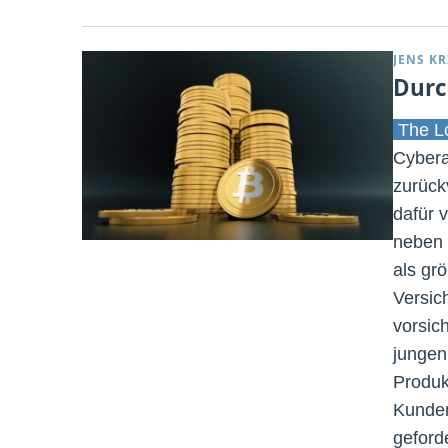
JENS K
Durc
The Lo
Cybera
zurück
dafür 
neben 
als gr
Versic
vorsic
jungen
Produk
Kunden
geforde