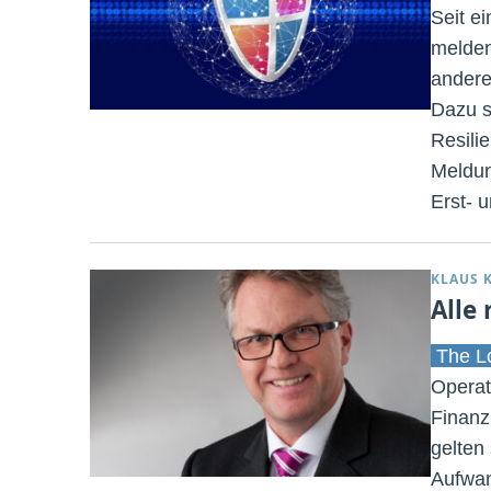
Seit e
melden
andere
Dazu s
Resili
Meldun
Erst- 
KLAUS 
Alle
The Lo
Operat
Finanz
gelten
Aufwan