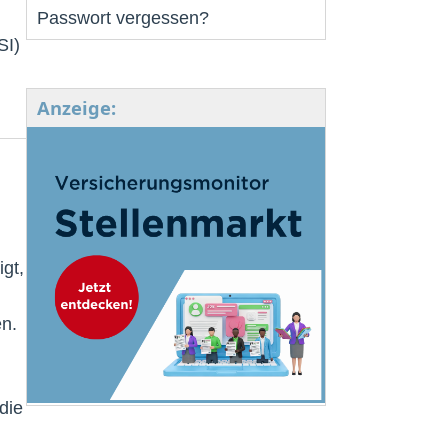
Passwort vergessen?
SI)
Anzeige:
gt,
en.
die