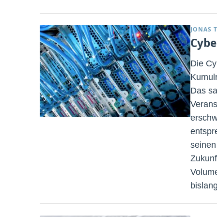
JONAS 
Cybe
Die Cy
Kumulr
Das sa
Verans
erschw
entspr
seinen
Zukunf
Volume
bislan