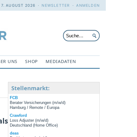
. 7. AUGUST 2026 ·
NEWSLETTER
·
ANMELDEN
ER UNS
SHOP
MEDIADATEN
Stellenmarkt:
FCB
Berater Versicherungen (m/w/d)
Hamburg / Remote / Europa
Crawford
als
Loss Adjuster (m/w/d)
Deutschland (Home Office)
deas