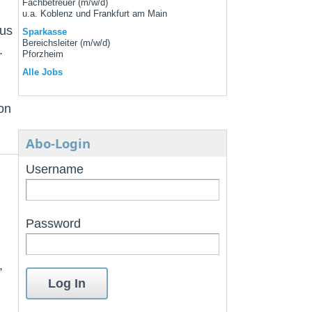
Fachbetreuer (m/w/d)
u.a. Koblenz und Frankfurt am Main
aus
Sparkasse
Bereichsleiter (m/w/d)
.
Pforzheim
Alle Jobs
on
Abo-Login
Username
Password
,