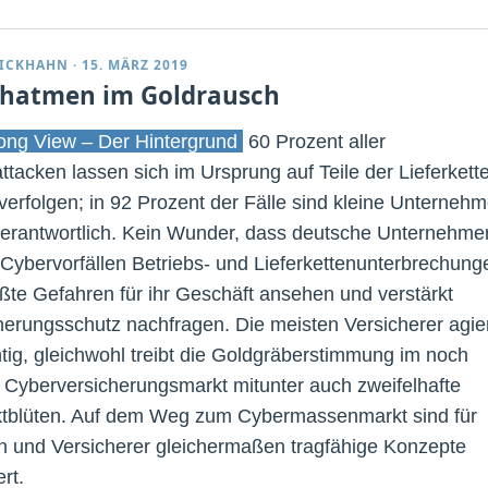
RICKHAHN
·
15. MÄRZ 2019
hatmen im Goldrausch
ng View – Der Hintergrund
60 Prozent aller
ttacken lassen sich im Ursprung auf Teile der Lieferkett
verfolgen; in 92 Prozent der Fälle sind kleine Unterneh
verantwortlich. Kein Wunder, dass deutsche Unternehme
Cybervorfällen Betriebs- und Lieferkettenunterbrechung
ößte Gefahren für ihr Geschäft ansehen und verstärkt
herungsschutz nachfragen. Die meisten Versicherer agie
htig, gleichwohl treibt die Goldgräberstimmung im noch
 Cyberversicherungsmarkt mitunter auch zweifelhafte
tblüten. Auf dem Weg zum Cybermassenmarkt sind für
 und Versicherer gleichermaßen tragfähige Konzepte
rt.