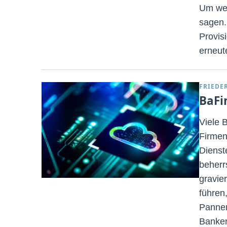
Um wel
sagen.
Provis
erneut
FRIEDE
BaFi
Viele 
Firmen
Dienst
beherr
gravie
führen
Pannen
Banken