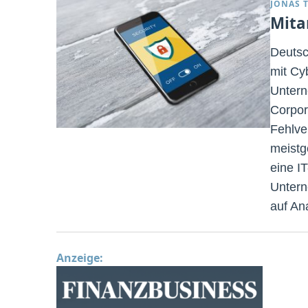
JONAS 
Mita
Deutsc
mit Cy
Untern
Corpor
Fehlve
meistg
eine I
Untern
auf An
Anzeige: