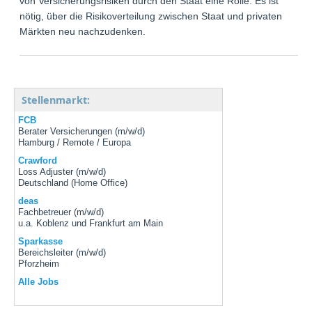
von Versicherungsrisiken durch den Staat eine Rolle. Es ist
nötig, über die Risikoverteilung zwischen Staat und privaten
Märkten neu nachzudenken.
Stellenmarkt:
FCB
Berater Versicherungen (m/w/d)
Hamburg / Remote / Europa
Crawford
Loss Adjuster (m/w/d)
Deutschland (Home Office)
deas
Fachbetreuer (m/w/d)
u.a. Koblenz und Frankfurt am Main
Sparkasse
Bereichsleiter (m/w/d)
Pforzheim
Alle Jobs