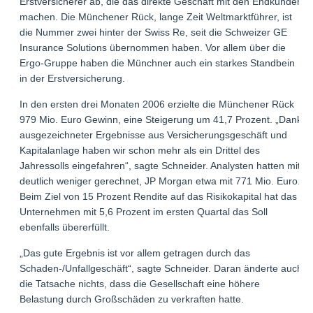
Erstversicherer ab, die das direkte Geschäft mit den Endkunden
machen. Die Münchener Rück, lange Zeit Weltmarktführer, ist
die Nummer zwei hinter der Swiss Re, seit die Schweizer GE
Insurance Solutions übernommen haben. Vor allem über die
Ergo-Gruppe haben die Münchner auch ein starkes Standbein
in der Erstversicherung.
In den ersten drei Monaten 2006 erzielte die Münchener Rück
979 Mio. Euro Gewinn, eine Steigerung um 41,7 Prozent. „Dank
ausgezeichneter Ergebnisse aus Versicherungsgeschäft und
Kapitalanlage haben wir schon mehr als ein Drittel des
Jahressolls eingefahren“, sagte Schneider. Analysten hatten mit
deutlich weniger gerechnet, JP Morgan etwa mit 771 Mio. Euro.
Beim Ziel von 15 Prozent Rendite auf das Risikokapital hat das
Unternehmen mit 5,6 Prozent im ersten Quartal das Soll
ebenfalls übererfüllt.
„Das gute Ergebnis ist vor allem getragen durch das
Schaden-/Unfallgeschäft“, sagte Schneider. Daran änderte auch
die Tatsache nichts, dass die Gesellschaft eine höhere
Belastung durch Großschäden zu verkraften hatte.