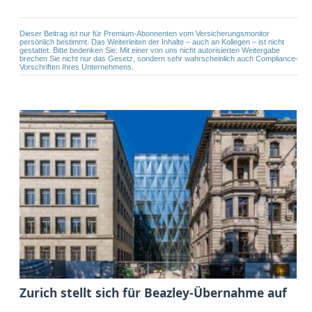
Dieser Beitrag ist nur für Premium-Abonnenten vom Versicherungsmonitor
persönlich bestimmt. Das Weiterleiten der Inhalte – auch an Kollegen – ist nicht
gestattet. Bitte bedenken Sie: Mit einer von uns nicht autorisierten Weitergabe
brechen Sie nicht nur das Gesetz, sondern sehr wahrscheinlich auch Compliance-
Vorschriften Ihres Unternehmens.
Zurich stellt sich für Beazley-Übernahme auf