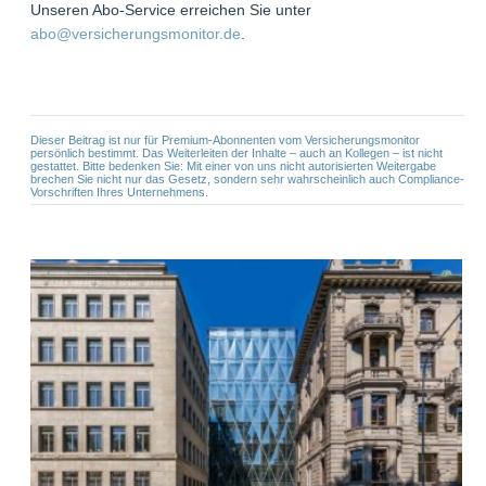
Unseren Abo-Service erreichen Sie unter
abo@versicherungsmonitor.de
.
Dieser Beitrag ist nur für Premium-Abonnenten vom Versicherungsmonitor
persönlich bestimmt. Das Weiterleiten der Inhalte – auch an Kollegen – ist nicht
gestattet. Bitte bedenken Sie: Mit einer von uns nicht autorisierten Weitergabe
brechen Sie nicht nur das Gesetz, sondern sehr wahrscheinlich auch Compliance-
Vorschriften Ihres Unternehmens.