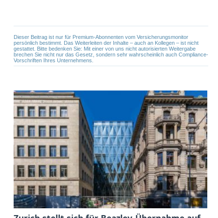
Dieser Beitrag ist nur für Premium-Abonnenten vom Versicherungsmonitor
persönlich bestimmt. Das Weiterleiten der Inhalte – auch an Kollegen – ist nicht
gestattet. Bitte bedenken Sie: Mit einer von uns nicht autorisierten Weitergabe
brechen Sie nicht nur das Gesetz, sondern sehr wahrscheinlich auch Compliance-
Vorschriften Ihres Unternehmens.
Zurich stellt sich für Beazley-Übernahme auf