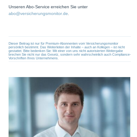
Unseren Abo-Service erreichen Sie unter
abo@versicherungsmonitor.de
.
Dieser Beitrag ist nur für Premium-Abonnenten vom Versicherungsmonitor
persönlich bestimmt. Das Weiterleiten der Inhalte – auch an Kollegen – ist nicht
gestattet. Bitte bedenken Sie: Mit einer von uns nicht autorisierten Weitergabe
brechen Sie nicht nur das Gesetz, sondern sehr wahrscheinlich auch Compliance-
Vorschriften Ihres Unternehmens.