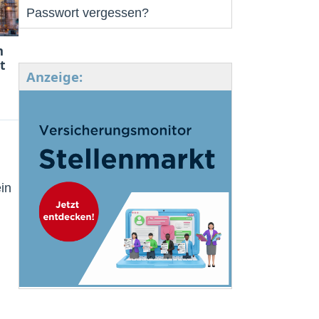
Passwort vergessen?
m
t
Anzeige:
in