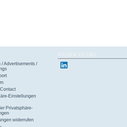
FOLGEN SIE UNS
/ Advertisements /
ngs
ort
um
 Contact
häre-Einstellungen
der Privatsphäre-
ungen
gungen widerrufen