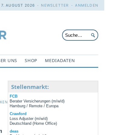
. 7. AUGUST 2026 ·
NEWSLETTER
·
ANMELDEN
ER UNS
SHOP
MEDIADATEN
Stellenmarkt:
FCB
Berater Versicherungen (m/w/d)
CKEN
Hamburg / Remote / Europa
Crawford
Loss Adjuster (m/w/d)
Deutschland (Home Office)
m
deas