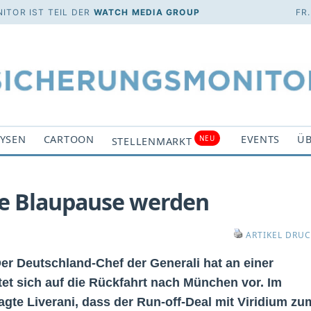
ITOR IST TEIL DER
WATCH MEDIA GROUP
FR
YSEN
CARTOON
EVENTS
ÜB
NEU
STELLENMARKT
ne Blaupause werden
ARTIKEL DRU
 Der Deutschland-Chef der Generali hat an einer
et sich auf die Rückfahrt nach München vor. Im
gte Liverani, dass der Run-off-Deal mit Viridium zu