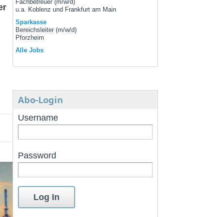
Fachbetreuer (m/w/d)
er
u.a. Koblenz und Frankfurt am Main
Sparkasse
Bereichsleiter (m/w/d)
Pforzheim
Alle Jobs
Abo-Login
Username
Password