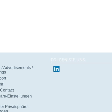
FOLGEN SIE UNS
/ Advertisements /
ngs
ort
um
 Contact
häre-Einstellungen
der Privatsphäre-
ungen