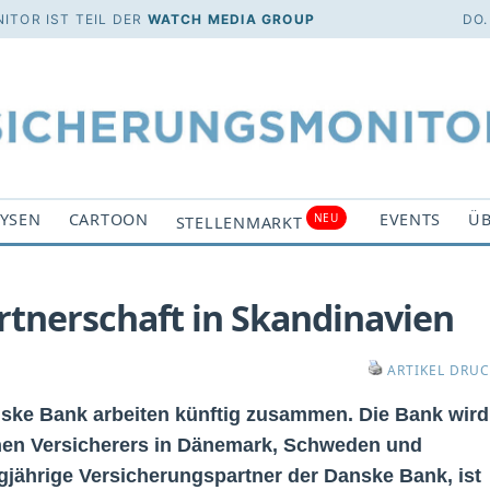
ITOR IST TEIL DER
WATCH MEDIA GROUP
DO.
YSEN
CARTOON
EVENTS
ÜB
NEU
STELLENMARKT
tnerschaft in Skandinavien
ARTIKEL DRU
nske Bank arbeiten künftig zusammen. Die Bank wird
chen Versicherers in Dänemark, Schweden und
jährige Versicherungspartner der Danske Bank, ist