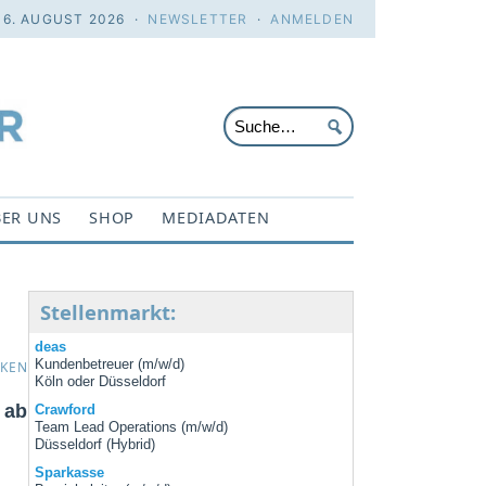
 6. AUGUST 2026 ·
NEWSLETTER
·
ANMELDEN
ER UNS
SHOP
MEDIADATEN
Stellenmarkt:
deas
Kundenbetreuer (m/w/d)
CKEN
Köln oder Düsseldorf
 ab
Crawford
Team Lead Operations (m/w/d)
Düsseldorf (Hybrid)
Sparkasse