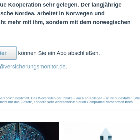
e Kooperation sehr gelegen. Der langjährige
ische Nordea, arbeitet in Norwegen und
cht mehr mit ihm, sondern mit dem norwegischen
ier
können Sie ein Abo abschließen.
@versicherungsmonitor.de
.
önlich bestimmt. Das Weiterleiten der Inhalte – auch an Kollegen – ist nicht gestattet. Bitte
e nicht nur das Gesetz, sondern sehr wahrscheinlich auch Compliance-Vorschriften Ihres