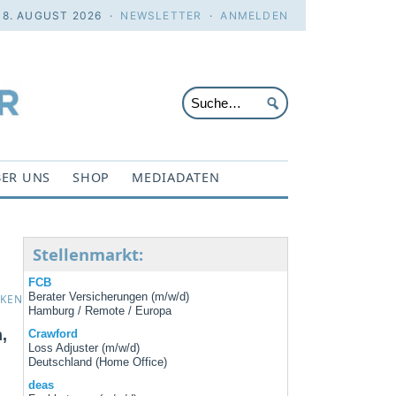
 8. AUGUST 2026 ·
NEWSLETTER
·
ANMELDEN
ER UNS
SHOP
MEDIADATEN
Stellenmarkt:
FCB
Berater Versicherungen (m/w/d)
CKEN
Hamburg / Remote / Europa
,
Crawford
Loss Adjuster (m/w/d)
Deutschland (Home Office)
deas