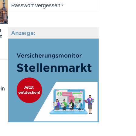
Passwort vergessen?
m
Anzeige:
t
in