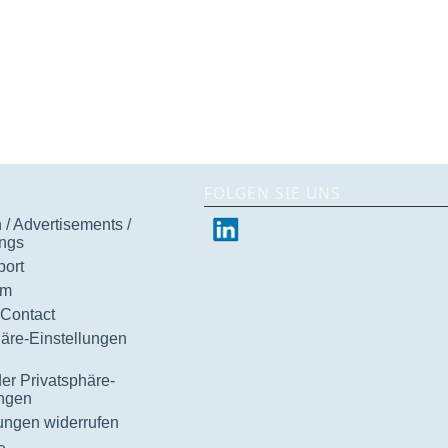
FOLGEN SIE UNS
/ Advertisements /
ngs
ort
um
 Contact
häre-Einstellungen
der Privatsphäre-
ungen
gungen widerrufen