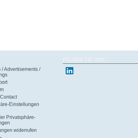
FOLGEN SIE UNS
/ Advertisements /
ngs
ort
um
 Contact
häre-Einstellungen
der Privatsphäre-
ungen
gungen widerrufen