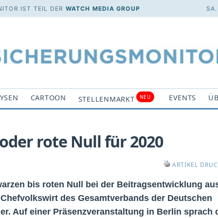
ITOR IST TEIL DER
WATCH MEDIA GROUP
SA.
YSEN
CARTOON
EVENTS
ÜB
NEU
STELLENMARKT
der rote Null für 2020
ARTIKEL DRU
arzen bis roten Null bei der Beitragsentwicklung au
r Chefvolkswirt des Gesamtverbands der Deutschen
r. Auf einer Präsenzveranstaltung in Berlin sprach 