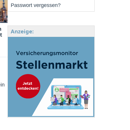
Passwort vergessen?
m
Anzeige:
t
in