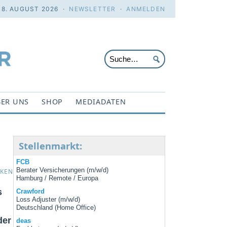
 8. AUGUST 2026 ·
NEWSLETTER
·
ANMELDEN
ER UNS
SHOP
MEDIADATEN
Stellenmarkt:
FCB
Berater Versicherungen (m/w/d)
CKEN
Hamburg / Remote / Europa
s
Crawford
Loss Adjuster (m/w/d)
Deutschland (Home Office)
der
deas