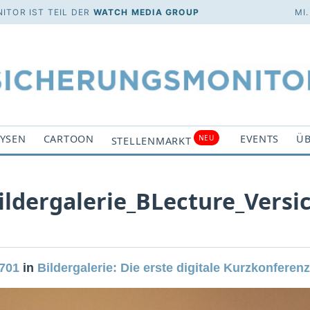
ITOR IST TEIL DER
WATCH MEDIA GROUP
MI
YSEN
CARTOON
EVENTS
ÜB
NEU
STELLENMARKT
ildergalerie_BLecture_Vers
1701
in
Bildergalerie: Die erste digitale Kurzkonferenz