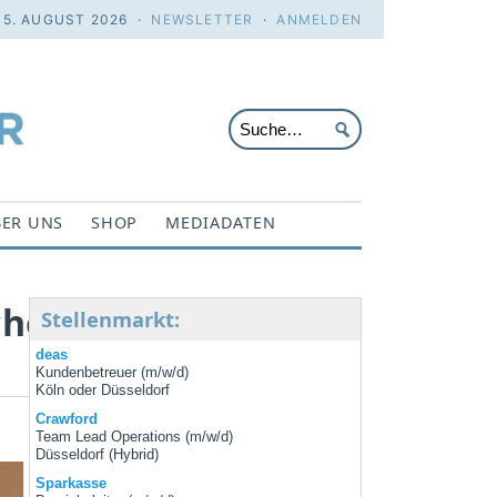
. 5. AUGUST 2026 ·
NEWSLETTER
·
ANMELDEN
ER UNS
SHOP
MEDIADATEN
icherungsmonitor
Stellenmarkt:
deas
Kundenbetreuer (m/w/d)
Köln oder Düsseldorf
Crawford
Team Lead Operations (m/w/d)
Düsseldorf (Hybrid)
Sparkasse