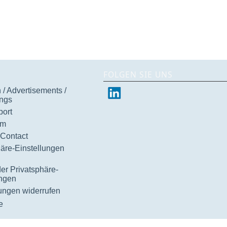
FOLGEN SIE UNS
/ Advertisements /
ngs
ort
um
 Contact
häre-Einstellungen
der Privatsphäre-
ungen
gungen widerrufen
e