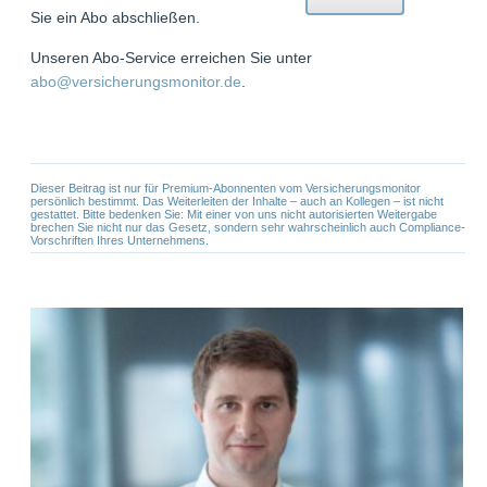
Sie ein Abo abschließen.
Unseren Abo-Service erreichen Sie unter
abo@versicherungsmonitor.de
.
Dieser Beitrag ist nur für Premium-Abonnenten vom Versicherungsmonitor
persönlich bestimmt. Das Weiterleiten der Inhalte – auch an Kollegen – ist nicht
gestattet. Bitte bedenken Sie: Mit einer von uns nicht autorisierten Weitergabe
brechen Sie nicht nur das Gesetz, sondern sehr wahrscheinlich auch Compliance-
Vorschriften Ihres Unternehmens.