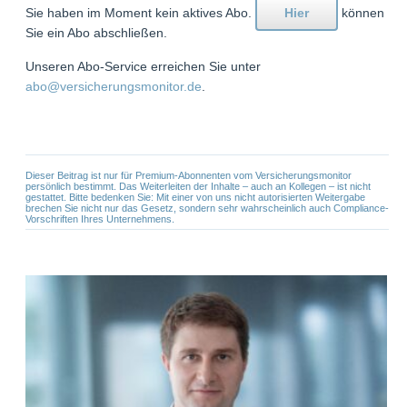
Sie haben im Moment kein aktives Abo.
Hier
können
Sie ein Abo abschließen.
Unseren Abo-Service erreichen Sie unter
abo@versicherungsmonitor.de
.
Dieser Beitrag ist nur für Premium-Abonnenten vom Versicherungsmonitor
persönlich bestimmt. Das Weiterleiten der Inhalte – auch an Kollegen – ist nicht
gestattet. Bitte bedenken Sie: Mit einer von uns nicht autorisierten Weitergabe
brechen Sie nicht nur das Gesetz, sondern sehr wahrscheinlich auch Compliance-
Vorschriften Ihres Unternehmens.