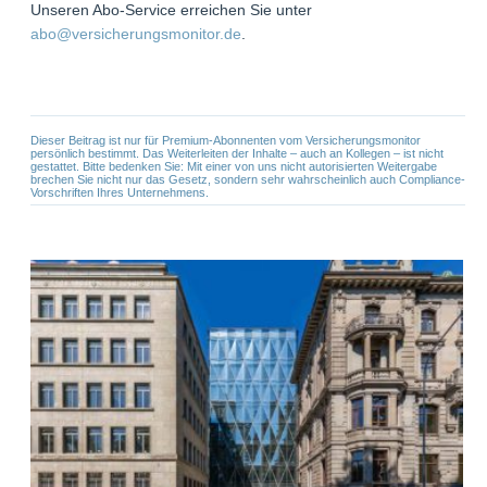
Unseren Abo-Service erreichen Sie unter
abo@versicherungsmonitor.de
.
Dieser Beitrag ist nur für Premium-Abonnenten vom Versicherungsmonitor
persönlich bestimmt. Das Weiterleiten der Inhalte – auch an Kollegen – ist nicht
gestattet. Bitte bedenken Sie: Mit einer von uns nicht autorisierten Weitergabe
brechen Sie nicht nur das Gesetz, sondern sehr wahrscheinlich auch Compliance-
Vorschriften Ihres Unternehmens.