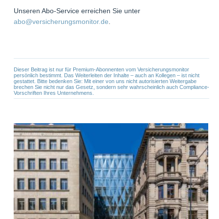
Unseren Abo-Service erreichen Sie unter
abo@versicherungsmonitor.de
.
Dieser Beitrag ist nur für Premium-Abonnenten vom Versicherungsmonitor
persönlich bestimmt. Das Weiterleiten der Inhalte – auch an Kollegen – ist nicht
gestattet. Bitte bedenken Sie: Mit einer von uns nicht autorisierten Weitergabe
brechen Sie nicht nur das Gesetz, sondern sehr wahrscheinlich auch Compliance-
Vorschriften Ihres Unternehmens.