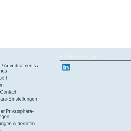
FOLGEN SIE UNS
/ Advertisements /
ngs
ort
um
 Contact
häre-Einstellungen
der Privatsphäre-
ungen
gungen widerrufen