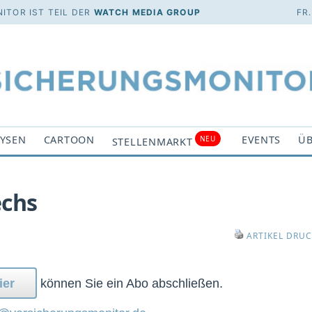
ITOR IST TEIL DER
WATCH MEDIA GROUP
FR
YSEN
CARTOON
EVENTS
ÜB
NEU
STELLENMARKT
echs
ARTIKEL DRU
ier
können Sie ein Abo abschließen.