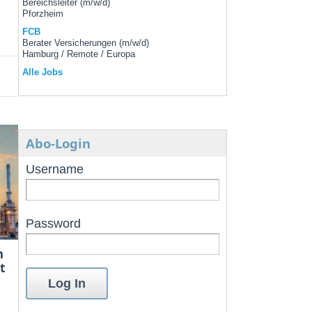
Bereichsleiter (m/w/d)
Pforzheim
FCB
Berater Versicherungen (m/w/d)
Hamburg / Remote / Europa
Alle Jobs
Abo-Login
Username
Password
m
t