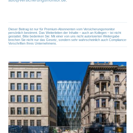
Dieser Beitrag ist nur für Premium-Abonnenten vom Versicherungsmonitor
persönlich bestimmt. Das Weiterleiten der Inhalte – auch an Kollegen – ist nicht
gestattet. Bitte bedenken Sie: Mit einer von uns nicht autorisierten Weitergabe
brechen Sie nicht nur das Gesetz, sondern sehr wahrscheinlich auch Compliance-
Vorschriften Ihres Unternehmens.