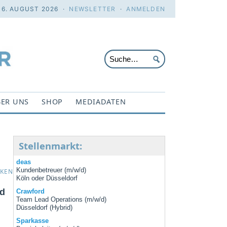
 6. AUGUST 2026 ·
NEWSLETTER
·
ANMELDEN
ER UNS
SHOP
MEDIADATEN
Stellenmarkt:
deas
Kundenbetreuer (m/w/d)
CKEN
Köln oder Düsseldorf
nd
Crawford
Team Lead Operations (m/w/d)
Düsseldorf (Hybrid)
Sparkasse