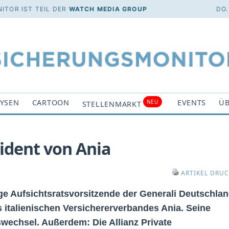
ITOR IST TEIL DER
WATCH MEDIA GROUP
DO.
YSEN
CARTOON
EVENTS
ÜB
NEU
STELLENMARKT
sident von Ania
ARTIKEL DRU
e Aufsichtsratsvorsitzende der Generali Deutschla
s italienischen Versichererverbandes Ania. Seine
swechsel. Außerdem: Die Allianz Private