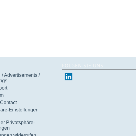
FOLGEN SIE UNS
/ Advertisements /
ngs
ort
um
 Contact
häre-Einstellungen
der Privatsphäre-
ungen
gungen widerrufen