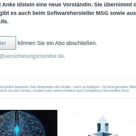
Anke Idstein eine neue Vorständin. Sie übernimmt 
 gibt es auch beim Softwarehersteller MSG sowie aus
ife.
ier
können Sie ein Abo abschließen.
@versicherungsmonitor.de
.
önlich bestimmt. Das Weiterleiten der Inhalte – auch an Kollegen – ist nicht gestattet. Bitte
e nicht nur das Gesetz, sondern sehr wahrscheinlich auch Compliance-Vorschriften Ihres