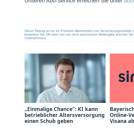
Unseren Abo-Service erreichen Sie unter
abo
Dieser Beitrag ist nur für Premium-Abonnenten vom Versicherungsmonitor pers
bedenken Sie: Mit einer von uns nicht autorisierten Weitergabe brechen Si
Unternehmens.
„Einmalige Chance“: KI kann
Bayerisc
betrieblicher Altersversorgung
Online-V
einen Schub geben
Visana a