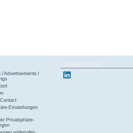
FOLGEN SIE UNS
/ Advertisements /
ngs
ort
um
 Contact
häre-Einstellungen
der Privatsphäre-
ungen
gungen widerrufen