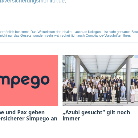
@versicherungsmonitor.de
.
önlich bestimmt. Das Weiterleiten der Inhalte – auch an Kollegen – ist nicht gestattet. Bitte
e nicht nur das Gesetz, sondern sehr wahrscheinlich auch Compliance-Vorschriften Ihres
he und Pax geben
„Azubi gesucht“ gilt noch
ersicherer Simpego an
immer
b