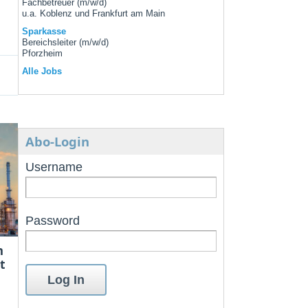
Fachbetreuer (m/w/d)
u.a. Koblenz und Frankfurt am Main
Sparkasse
Bereichsleiter (m/w/d)
Pforzheim
Alle Jobs
Abo-Login
Username
Password
m
t