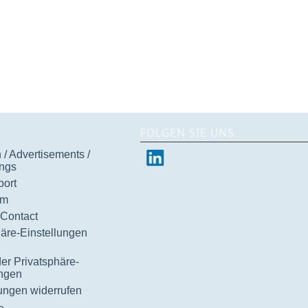
FOLGEN SIE UNS
/ Advertisements /
ngs
ort
um
 Contact
häre-Einstellungen
der Privatsphäre-
ungen
gungen widerrufen