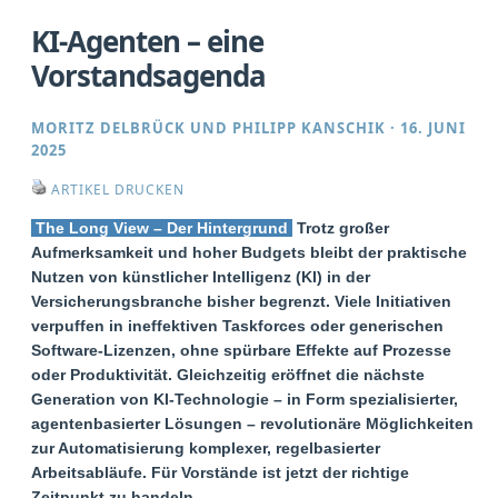
KI-Agenten – eine
Vorstandsagenda
MORITZ DELBRÜCK
UND
PHILIPP KANSCHIK
·
16. JUNI
2025
ARTIKEL DRUCKEN
The Long View – Der Hintergrund
Trotz großer
Aufmerksamkeit und hoher Budgets bleibt der praktische
Nutzen von künstlicher Intelligenz (KI) in der
Versicherungsbranche bisher begrenzt. Viele Initiativen
verpuffen in ineffektiven Taskforces oder generischen
Software-Lizenzen, ohne spürbare Effekte auf Prozesse
oder Produktivität. Gleichzeitig eröffnet die nächste
Generation von KI-Technologie – in Form spezialisierter,
agentenbasierter Lösungen – revolutionäre Möglichkeiten
zur Automatisierung komplexer, regelbasierter
Arbeitsabläufe. Für Vorstände ist jetzt der richtige
Zeitpunkt zu handeln.