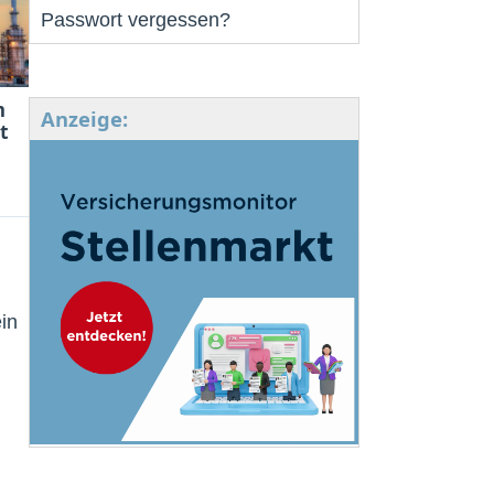
Passwort vergessen?
m
Anzeige:
t
in