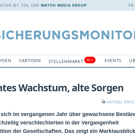
ITOR IST TEIL DER
WATCH MEDIA GROUP
FR
YSEN
CARTOON
EVENTS
ÜB
NEU
STELLENMARKT
htes Wachstum, alte Sorgen
ARTIKEL DRU
 sich im vergangenen Jahr über gewachsene Bestän
hzeitig verschlechterten in der Vergangenheit
sition der Gesellschaften. Das zeigt ein Marktausblic