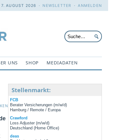
. 7. AUGUST 2026 ·
NEWSLETTER
·
ANMELDEN
ER UNS
SHOP
MEDIADATEN
Stellenmarkt:
FCB
Berater Versicherungen (m/w/d)
CKEN
Hamburg / Remote / Europa
de
Crawford
Loss Adjuster (m/w/d)
Deutschland (Home Office)
k
deas