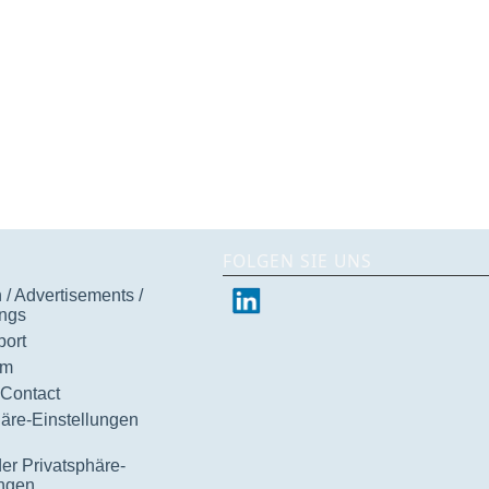
FOLGEN SIE UNS
/ Advertisements /
ngs
ort
um
 Contact
häre-Einstellungen
der Privatsphäre-
ungen